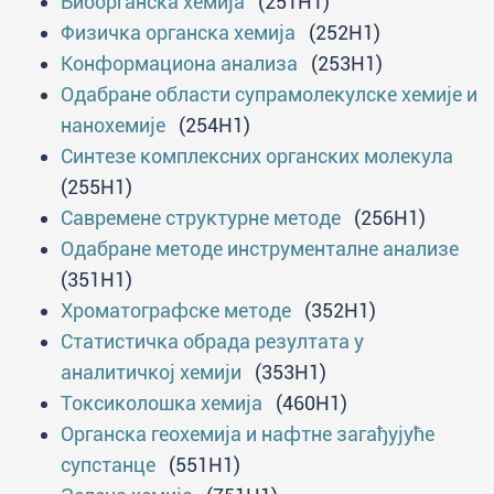
Биоорганска хемија
(251H1)
Физичка органска хемија
(252H1)
Конформациона анализа
(253H1)
Одабране области супрамолекулске хемије и
нанохемије
(254H1)
Синтезе комплексних органских молекула
(255H1)
Савремене структурне методе
(256H1)
Одабране методе инструменталне анализе
(351H1)
Хроматографске методе
(352H1)
Статистичка обрада резултата у
аналитичкој хемији
(353H1)
Токсиколошка хемија
(460H1)
Органска геохемија и нафтне загађујуће
супстанце
(551H1)