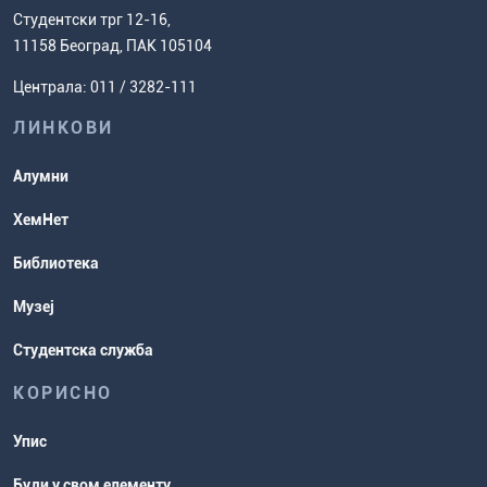
факултет
Европски систем преноса бодова
Студентски трг 12-16,
Научноистраживачки рад
Ценовник студија
(ЕСПБ)
11158 Београд, ПАК 105104
Задаци за спремање пријемног
Усавршавање за наставнике
Централа: 011 / 3282-111
испита
хемије
ЛИНКОВИ
Повереник за равноправност
Студентске организације
Алумни
Студентска служба
ХемНет
Распореди активности и испитни
Библиотека
рокови
Музеј
Студентска служба
КОРИСНО
Упис
Буди у свом елементу