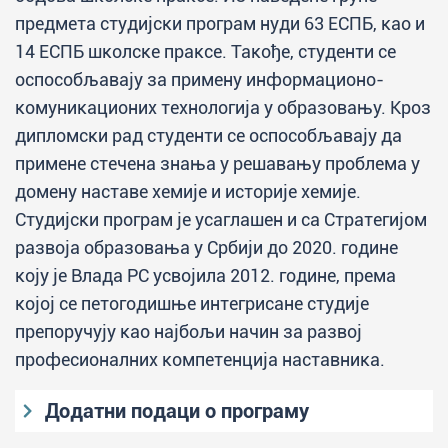
предмета студијски програм нуди 63 ЕСПБ, као и
14 ЕСПБ школске праксе. Такође, студенти се
оспособљавају за примену информационо-
комуникационих технологија у образовању. Кроз
дипломски рад студенти се оспособљавају да
примене стечена знања у решавању проблема у
домену наставе хемије и историје хемије.
Студијски програм је усаглашен и са Стратегијом
развоја образовања у Србији до 2020. године
коју је Влада РС усвојила 2012. године, према
којој се петогодишње интегрисане студије
препоручују као најбољи начин за развој
професионалних компетенција наставника.
Додатни подаци о програму
Услови за упис