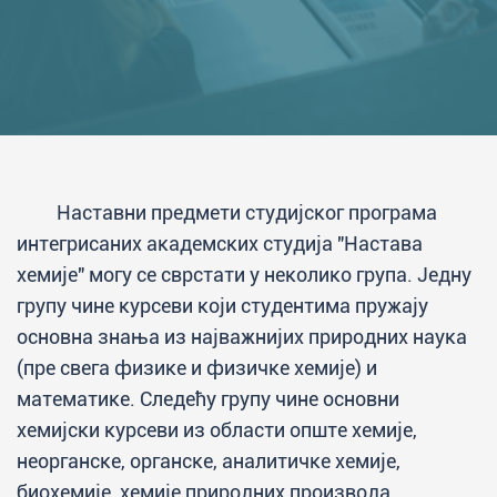
Наставни предмети студијског програма
интегрисаних академских студија "Настава
хемије" могу се сврстати у неколико група. Једну
групу чине курсеви који студентима пружају
основна знања из најважнијих природних наука
(пре свега физике и физичке хемије) и
математике. Следећу групу чине основни
хемијски курсеви из области опште хемије,
неорганске, органске, аналитичке хемије,
биохемије, хемије природних производа,