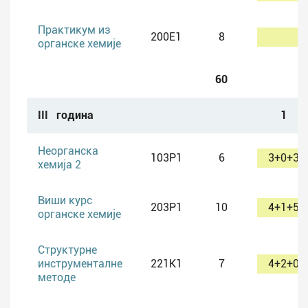
за избор, поставку и извођење
демонстрационих огледа, као и за
Практикум из
200E1
8
избор огледа за самостални
органске хемије
лабораторијски рад ученика и
60
организовање њихових радних места;
способност дефинисања циљева часа,
III година
1
способност избора садржаја и метода
наставе/учења хемије према
Неорганска
103P1
6
3+0+3
постављеним циљевима;
хемија 2
способност да се кроз интеракцију
омогући ученицима да формирају
Виши курс
203P1
10
4+1+5
органске хемије
потребна знања, способности,
вештине и ставове;
Структурне
способност опремања простора у
инструменталне
221K1
7
4+2+0
коме се реализује настава (хемијски
методе
кабинет, лабораторија);