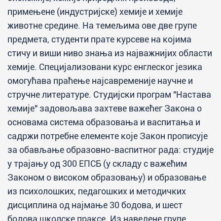
примењене (индустријске) хемије и хемије
животне средине. На темељима ове две групе
предмета, студенти прате курсеве на којима
стичу и виши ниво знања из најважнијих области
хемије. Специјализовани курс енглеског језика
омогућава праћење најсавременије научне и
стручне литературе. Студијски програм "Настава
хемије" задовољава захтеве важећег Закона о
основама система образовања и васпитања и
садржи потребне елементе које Закон прописује
за обављање образовно-васпитног рада: студије
у трајању од 300 ЕПСБ (у складу с важећим
Законом о високом образовању) и образовање
из психолошких, педагошких и методичких
дисциплина од најмање 30 бодова, и шест
бодова школске праксе. Из наведене групе