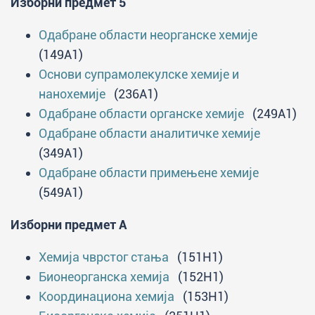
Изборни предмет 5
Одабране области неорганске хемије
(149A1)
Основи супрамолекулске хемије и
нанохемије
(236A1)
Одабране области органске хемије
(249A1)
Одабране области аналитичке хемије
(349A1)
Одабране области примењене хемије
(549A1)
Изборни предмет А
Хемија чврстог стања
(151H1)
Бионеорганска хемија
(152H1)
Координациона хемија
(153H1)