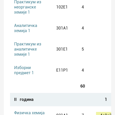
Практикум из
извођење часа према задатим
неорганске
102E1
4
хемије 1
циљевима и на задатом садржају, као
и за критички процену сопствене
Аналитичка
праксе и предузимање активности за
301A1
4
хемија 1
унапређивање процеса наставе/учења
хемије;
Практикум из
разумевање педагошке улоге праћења
аналитичке
301E1
5
хемије 1
и процењивања ученичких
постигнућа, оспособљавање за избор
Изборни
E11P1
4
одговарајућег начина за праћење и
предмет 1
вредновање ученичких постигнућа, за
припрему инструмената (тестова) за
60
проверавање ученичких постигнућа и
за организовање и извођење
II година
1
проверавања.
Физичка хемија