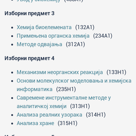
Оспособљени су да критички прате
сопствену праксу и предузму
Изборни предмет 3
активности којима се она може
Хемија биоелемената
(132A1)
унапредити.
Примењена органска хемија
(234A1)
Оспособљени су да комуницирају са
Методе одвајања
(312A1)
родитељима, колегама и локалном
заједницом да би се обезбедила што
Изборни предмет 4
шира подршка за учење ученика и
усаглашен утицај на процес учења.
Механизми неорганских реакција
(133H1)
Имају професионалну и етичку
Основи молекулског моделовања и хемијска
одговорност.
информатика
(235H1)
Могу да унапређују своје знање и
Савремене инструменталне методе у
прате развој технологије и струке
аналитичкој хемији
(313H1)
целог живота.
Анализа реалних узорака
(314H1)
Анализа хране
(315H1)