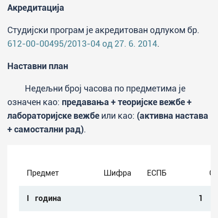
Акредитација
Завршено средње образовање у
Студијски програм је акредитован одлуком бр.
четворогодишњем трајању и положен
612-00-00495/2013-04 од 27. 6. 2014
.
пријемни испит.
Наставни план
Циљеви студијског програма
Недељни број часова по предметима је
Циљеви студијског програма
означен као:
предавања + теоријске вежбе +
интегрисаних академских студија "Настава
лабораторијске вежбе
или као:
(активна настава
хемије":
+ самостални рад)
.
формирање знања из области опште
хемије, неорганске хемије, аналитичке
Предмет
Шифра
ЕСПБ
Се
хемије, физичке хемије, органске
хемије, примењене хемије, биохемије,
I година
1
као основе за планирање и обраду
садржаја наведених области у настави