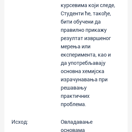
курсевима који следе,
Студенти ће, такође,
бити обучени да
правилно прикажу
резултат извршеног
мерења или
експеримента, као и
да употребљавају
основна хемијска
израчунавања при
решавању
практичних
проблема.
Исход:
Овладавање
основама