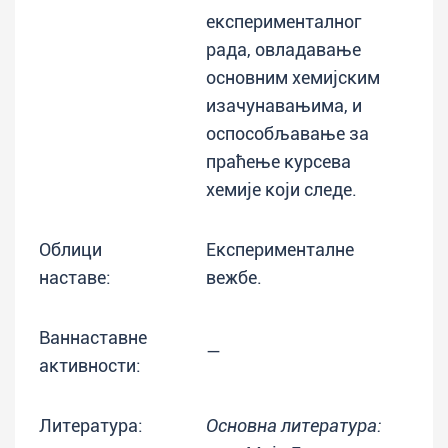
експерименталног
рада, овладавање
основним хемијским
изачунавањима, и
оспособљавање за
праћење курсева
хемије који следе.
Облици
Експерименталне
наставе:
вежбе.
Ваннаставне
—
активности:
Литература:
Основна литература: