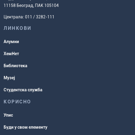
Ценовник студија
(ЕСПБ)
11158 Београд, ПАК 105104
Задаци за спремање пријемног
Усавршавање за наставнике
Централа: 011 / 3282-111
испита
хемије
ЛИНКОВИ
Повереник за равноправност
Студентске организације
Алумни
Студентска служба
ХемНет
Распореди активности и испитни
Библиотека
рокови
Музеј
Студентска служба
КОРИСНО
Упис
Буди у свом елементу