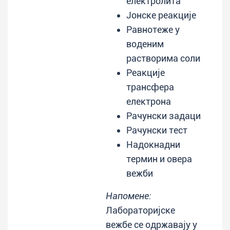
електролита
Јонске реакције
Равнотеже у
воденим
растворима соли
Реакције
трансфера
електрона
Рачунски задаци
Рачунски тест
Надокнадни
термин и овера
вежби
Напомене:
Лабораторијске
вежбе се одржавају у