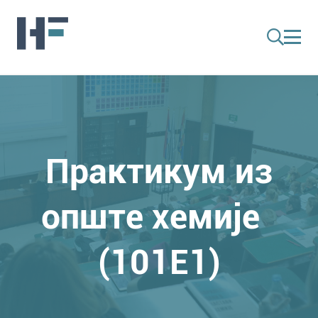
Практикум из
опште хемије
(101E1)