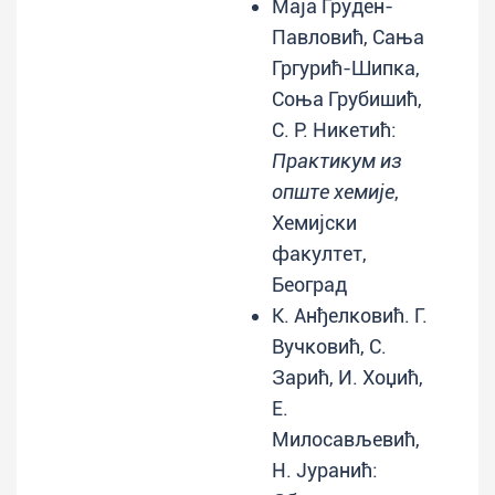
Маја Груден-
Павловић, Сања
Гргурић-Шипка,
Соња Грубишић,
С. Р. Никетић:
Практикум из
опште хемије
,
Хемијски
факултет,
Београд
К. Анђелковић. Г.
Вучковић, С.
Зарић, И. Хоџић,
Е.
Милосављевић,
Н. Јуранић: