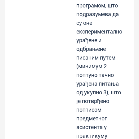
програмом, што
подразумева да
су оне
експериментално
урађене и
одбрањене
писаним путем
(минимум 2
потпуно тачно
урађена питања
од укупно 3), што
је потврђено
потписом
предметног
асистента у
практикуму