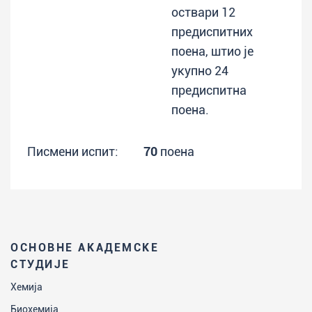
оствари 12
предиспитних
поена, штио је
укупно 24
предиспитна
поена.
Писмени испит:
70
поена
ОСНОВНЕ АКАДЕМСКЕ
СТУДИЈЕ
Хемија
Биохемија