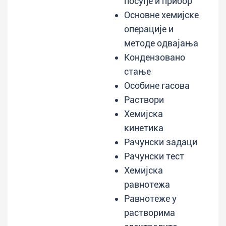
посуђе и прибор
Основне хемијске
операције и
методе одвајања
Кондензовано
стање
Особине гасова
Раствори
Хемијска
кинетика
Рачунски задаци
Рачунски тест
Хемијска
равнотежа
Равнотеже у
растворима