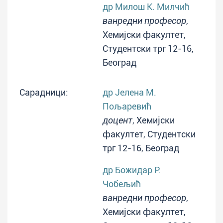
др Милош К. Милчић
ванредни професор
,
Хемијски факултет,
Студентски трг 12-16,
Београд
Сарадници:
др Јелена М.
Пољаревић
доцент
, Хемијски
факултет, Студентски
трг 12-16, Београд
др Божидар Р.
Чобељић
ванредни професор
,
Хемијски факултет,