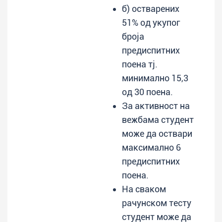
б) остварених
51% од укупог
броја
предиспитних
поена тј.
минимално 15,3
од 30 поена.
За активност на
вежбама студент
може да оствари
максимално 6
предиспитних
поена.
На сваком
рачунском тесту
студент може да