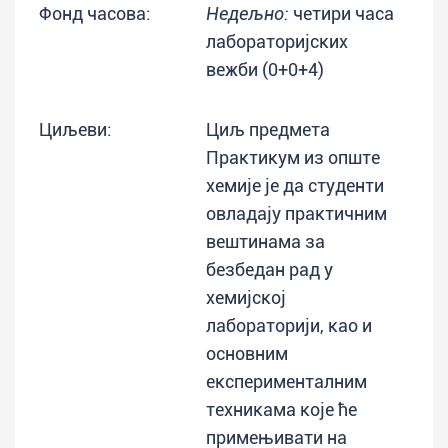
Фонд часова:
Недељно:
четири часа
лабораторијских
вежби (0+0+4)
Циљеви:
Циљ предмета
Практикум из опште
хемије је да студенти
овладају практичним
вештинама за
безбедан рад у
хемијској
лабораторији, као и
основним
експерименталним
техникама које ће
примењивати на