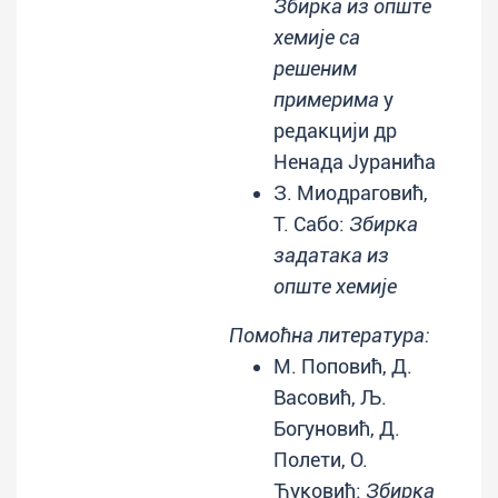
Збирка из опште
хемије са
решеним
примерима
у
редакцији др
Ненада Јуранића
З. Миодраговић,
Т. Сабо:
Збирка
задатака из
опште хемије
Помоћна литература:
М. Поповић, Д.
Васовић, Љ.
Богуновић, Д.
Полети, О.
Ћуковић:
Збирка