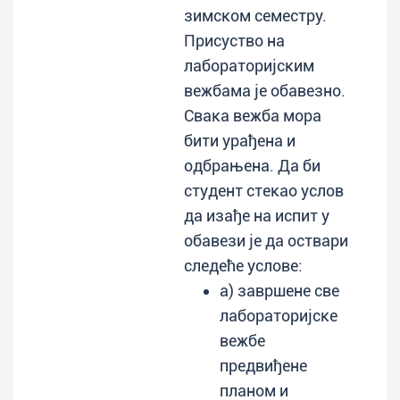
зимском семестру.
Присуство на
лабораторијским
вежбама је обавезно.
Свака вежба мора
бити урађена и
одбрањена. Да би
студент стекао услов
да изађе на испит у
обавези је да оствари
следеће услове:
а) завршене све
лабораторијске
вежбе
предвиђене
планом и