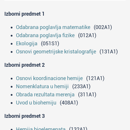
metodama.
Osposobljeni su da kritički prate
Izborni predmet 1
sopstvenu praksu i preduzmu aktivnosti
kojima se ona može unaprediti.
Odabrana poglavlja matematike
(002A1)
Osposobljeni su da komuniciraju sa
Odabrana poglavlja fizike
(012A1)
roditeljima, kolegama i lokalnom
Ekologija
(051S1)
zajednicom da bi se obezbedila što šira
Osnovi geometrijske kristalografije
(131A1)
podrška za učenje učenika i usaglašen
Izborni predmet 2
uticaj na proces učenja.
Imaju profesionalnu i etičku
Osnovi koordinacione hemije
(121A1)
odgovornost.
Nomenklatura u hemiji
(233A1)
Mogu da unapređuju svoje znanje i prate
Obrada rezultata merenja
(311A1)
razvoj tehnologije i struke celog života.
Uvod u biohemiju
(408A1)
Izborni predmet 3
Hemija bioelemenata
(132A1)