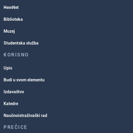
Rasporedi aktivnosti i ispitni rokovi
HemNet
Biblioteka
Muzej
Studentska služba
KORISNO
Upis
Budi u svom elementu
Izdavaštvo
Katedre
Naučnoistraživački rad
PREČICE