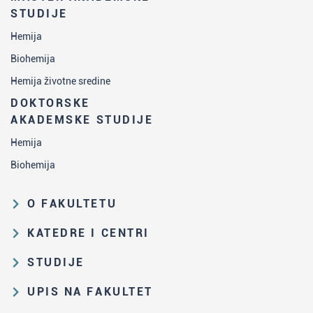
STUDIJE
Hemija
Biohemija
Hemija životne sredine
DOKTORSKE
AKADEMSKE STUDIJE
Hemija
Biohemija
O FAKULTETU
Obrazovna i naučna delatnost
KATEDRE I CENTRI
Organizaciona i upravljačka
Katedra za analitičku hemiju
STUDIJE
struktura
Katedra za biohemiju
Put studiranja na HF
Zakon o visokom obrazovanju i
UPIS NA FAKULTET
Katedra za nastavu hemije
propisi Fakulteta
Osnovne i integrisane akademske