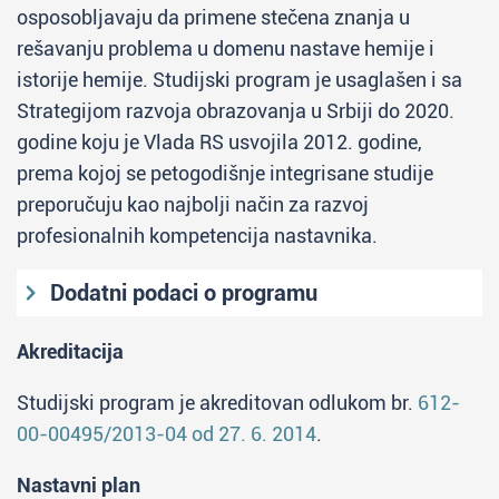
osposobljavaju da primene stečena znanja u
rešavanju problema u domenu nastave hemije i
istorije hemije. Studijski program je usaglašen i sa
Strategijom razvoja obrazovanja u Srbiji do 2020.
godine koju je Vlada RS usvojila 2012. godine,
prema kojoj se petogodišnje integrisane studije
preporučuju kao najbolji način za razvoj
profesionalnih kompetencija nastavnika.
Dodatni podaci o programu
Uslovi za upis
Akreditacija
Završeno srednje obrazovanje u
Studijski program je akreditovan odlukom br.
612-
četvorogodišnjem trajanju i položen prijemni
00-00495/2013-04 od 27. 6. 2014
.
ispit.
Nastavni plan