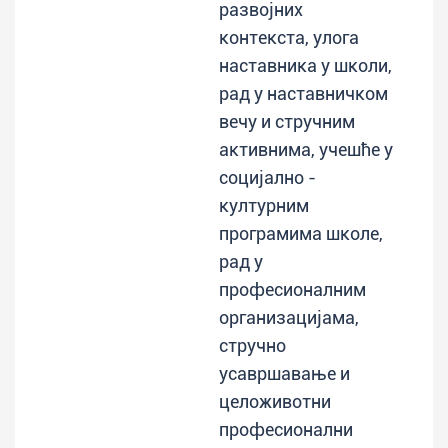
развојних
контекста, улога
наставника у школи,
рад у наставничком
вечу и стручним
активнима, учешће у
социјално -
културним
програмима школе,
рад у
професионалним
организацијама,
стручно
усавршавање и
целоживотни
професионални