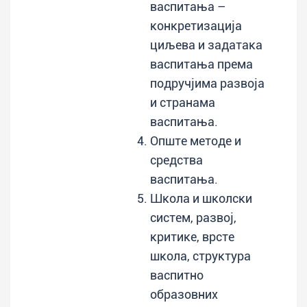
васпитања –
конкретизација
циљева и задатака
васпитања према
подручјима развоја
и странама
васпитања.
Опште методе и
средства
васпитања.
Школа и школски
систем, развој,
критике, врсте
школа, структура
васпитно
образовних