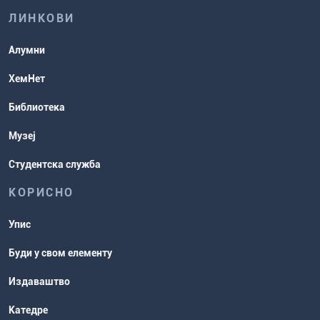
хемије
ЛИНКОВИ
Повереник за равноправност
Студентске организације
Алумни
Студентска служба
ХемНет
Распореди активности и испитни
Библиотека
рокови
Музеј
Студентска служба
КОРИСНО
Упис
Буди у свом елементу
Издаваштво
Катедре