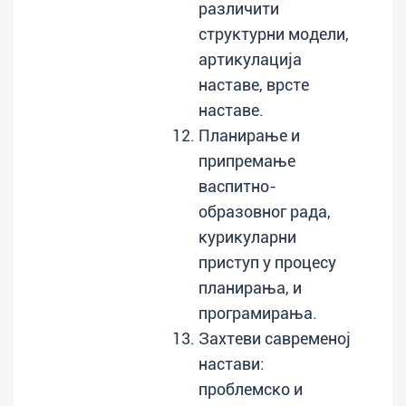
различити
структурни модели,
артикулација
наставе, врсте
наставе.
Планирање и
припремање
васпитно-
образовног рада,
курикуларни
приступ у процесу
планирања, и
програмирања.
Захтеви савременој
настави:
проблемско и