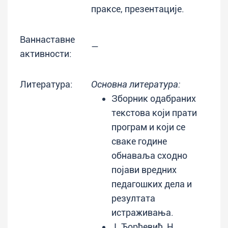
праксе, презентације.
Ваннаставне
—
активности:
Литература:
Основна литература:
Зборник одабраних
текстова који прати
програм и који се
сваке године
обнаваља сходно
појави вредних
педагошких дела и
резултата
истраживања.
Ј. Ђорђевић, Н.