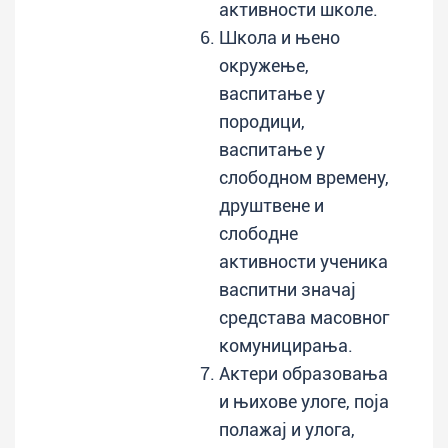
активности школе.
Школа и њено
окружење,
васпитање у
породици,
васпитање у
слободном времену,
друштвене и
слободне
активности ученика
васпитни значај
средстава масовног
комуницирања.
Актери образовања
и њихове улоге, поја
полажај и улога,