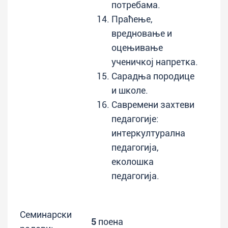
потребама.
Праћење,
вредновање и
оцењивање
ученичкој напретка.
Сарадња породице
и школе.
Савремени захтеви
педагогије:
интеркултурална
педагогија,
еколошка
педагогија.
Семинарски
5
поена