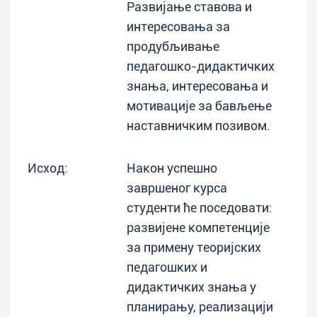
Развијање ставова и
интересовања за
продубљивање
педагошко-дидактичких
знања, интересовања и
мотивације за бављење
наставничким позивом.
Исход:
Након успешно
завршеног курса
студенти ће поседовати:
развијене компетенције
за примену теоријских
педагошких и
дидактичких знања у
планирању, реализацији