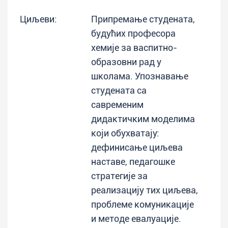
Циљеви:
Припремање студената,
будућих професора
хемије за васпитно-
образовни рад у
школама. Упознавање
студената са
савременим
дидактичким моделима
који обухватају:
дефинисање циљева
наставе, педагошке
стратегије за
реализацију тих циљева,
проблеме комуникације
и методе евалуације.