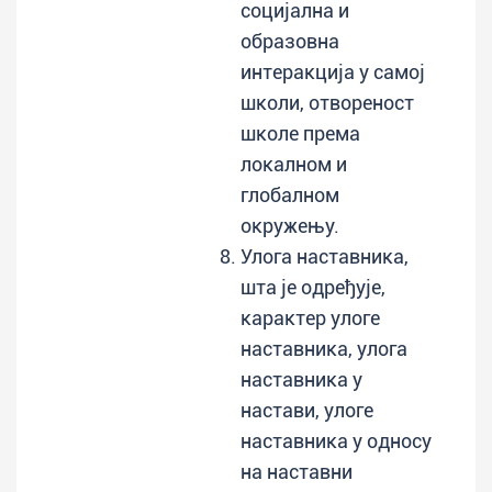
социјална и
образовна
интеракција у самој
школи, отвореност
школе према
локалном и
глобалном
окружењу.
Улога наставника,
шта је одређује,
карактер улоге
наставника, улога
наставника у
настави, улоге
наставника у односу
на наставни