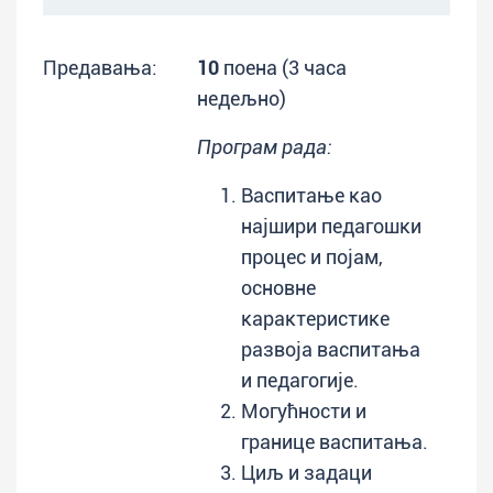
Предавања:
10
поена (3 часа
недељно)
Програм рада:
Васпитање као
најшири педагошки
процес и појам,
основне
карактеристике
развоја васпитања
и педагогије.
Могућности и
границе васпитања.
Циљ и задаци