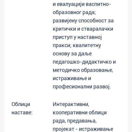
и евалуацији васпитно-
образовног рада;
развијену способност за
критички и стваралачки
приступ у наставној
пракси; квалитетну
основу за даље
педагошко-дидактичко и
методичко образовање,
истраживање и
професионални развој.
Облици
Интерактивни,
наставе:
кооперативни облици
рада, предавања,
пројекат - истраживање