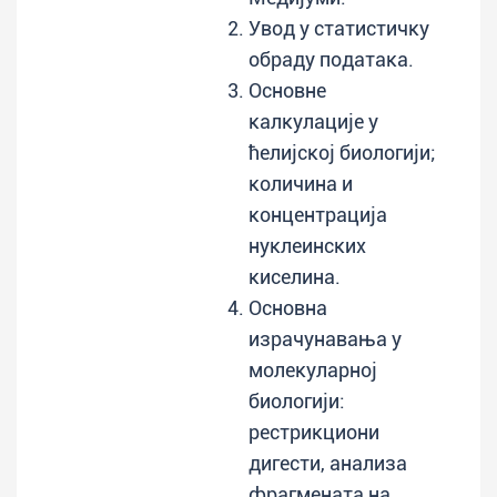
Увод у статистичку
обраду података.
Основне
калкулације у
ћелијској биологији;
количина и
концентрација
нуклеинских
киселина.
Основна
израчунавања у
молекуларној
биологији:
рестрикциони
дигести, анализа
фрагмената на