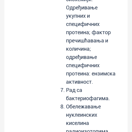
Одређивање
укупних и
специфичних
протеина; фактор
пречишћавања и
количина;
одређивање
специфичних
протеина: ензимска
активност.
Рад са
бактериофагима.
Обележавање
нуклеинских
киселина
радиоизотопима.