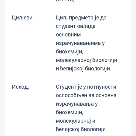
Циљеви:
Циљ предмета је да
студент овлада
основним
израчунавањима у
биохемији,
молекуларној биологији
и ћелијској биологији.
Исход:
Студент је у потпуности
оспособљен за основна
израчунавања у
биохемији,
молекуларној и
ћелијској биологији.