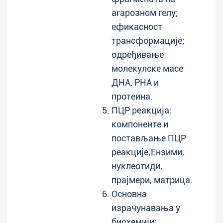
агарозном гелу;
ефикасност
трансформације;
одређивање
молекулске масе
ДНА, РНА и
протеина.
ПЦР реакција:
компоненте и
постављање ПЦР
реакције;Ензими,
нуклеотиди,
прајмери, матрица.
Основна
израчунавања у
биохемији: