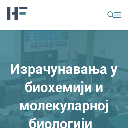
Израчунавања у
биохемији и
молекуларној
биологији