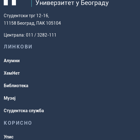
Мапа сајта
Општи услови за упис на Хемијски
дисертације
како доћи до нас
факултет
Европски систем преноса бодова
Студентски трг 12-16,
Научноистраживачки рад
Ценовник студија
(ЕСПБ)
11158 Београд, ПАК 105104
Задаци за спремање пријемног
Усавршавање за наставнике
Централа: 011 / 3282-111
испита
хемије
ЛИНКОВИ
Повереник за равноправност
Студентске организације
Алумни
Студентска служба
ХемНет
Распореди активности и испитни
Библиотека
рокови
Музеј
Студентска служба
КОРИСНО
Упис