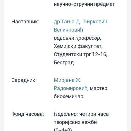
научно-стручни предмет
Наставник:
др Тања Д. Ћирковић
Величковић
редовни професор
,
Хемијски факултет,
Студентски трг 12-16,
Београд
Сарадник:
Мирјана Ж.
Радомировић
, мастер
биохемичар
Фонд часова:
Недељно:
четири часа
теоријских вежби
(0+4+0)