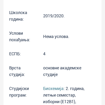
Школска
2019/2020.
година:
Услови
Нема услова.
похађања:
ЕСПБ:
4
Врста
основне академске
студија:
студије
Студијски
Биохемија
: 2. година,
програм:
летњи семестар,
изборни (E12B1),