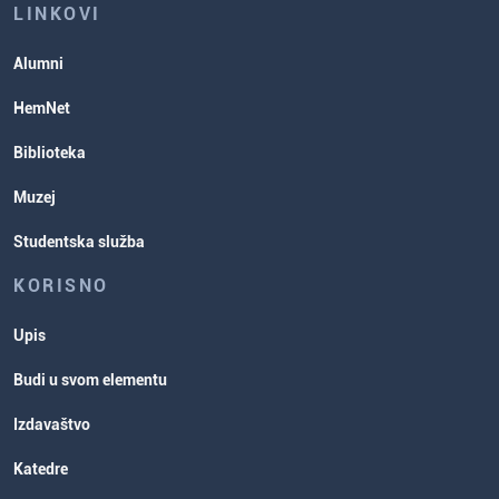
Studentske organizacije
LINKOVI
Studentska služba
Alumni
Rasporedi aktivnosti i ispitni rokovi
HemNet
Biblioteka
Muzej
Studentska služba
KORISNO
Upis
Budi u svom elementu
Izdavaštvo
Katedre