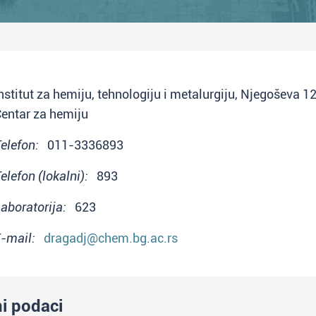
nstitut za hemiju, tehnologiju i metalurgiju, Njegoševa 1
entar za hemiju
elefon:
011-3336893
elefon (lokalni):
893
aboratorija:
623
-mail:
dragadj@chem.bg.ac.rs
ni podaci