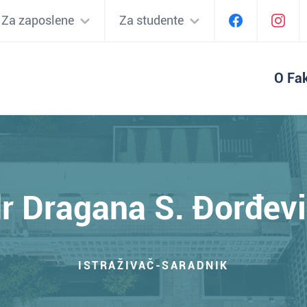
Za zaposlene
Za studente
O Fak
r Dragana S. Đorđev
ISTRAŽIVAČ-SARADNIK