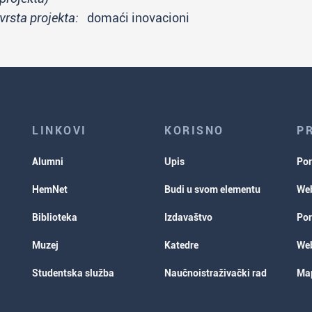
vrsta projekta:
domaći inovacioni
LINKOVI
KORISNO
P
Alumni
Upis
Por
HemNet
Budi u svom elementu
Web
Biblioteka
Izdavaštvo
Por
Muzej
Katedre
Web
Studentska služba
Naučnoistraživački rad
Map