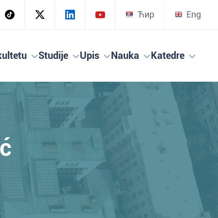
Ћир
Eng
ultetu
Studije
Upis
Nauka
Katedre
ić