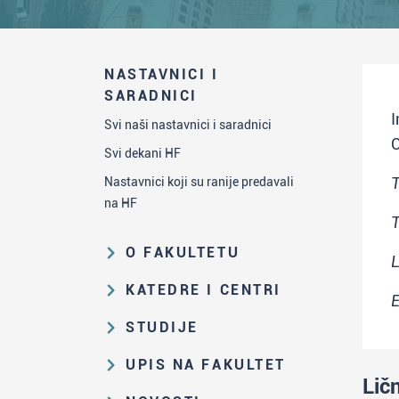
NASTAVNICI I
SARADNICI
I
Svi naši nastavnici i saradnici
C
Svi dekani HF
T
Nastavnici koji su ranije predavali
na HF
T
O FAKULTETU
L
Obrazovna i naučna delatnost
KATEDRE I CENTRI
E
Organizaciona i upravljačka
Katedra za analitičku hemiju
STUDIJE
struktura
Katedra za biohemiju
Put studiranja na HF
Zakon o visokom obrazovanju i
UPIS NA FAKULTET
Katedra za nastavu hemije
propisi Fakulteta
Lič
Osnovne i integrisane akademske
Rezultati prijemnih ispita i rang-