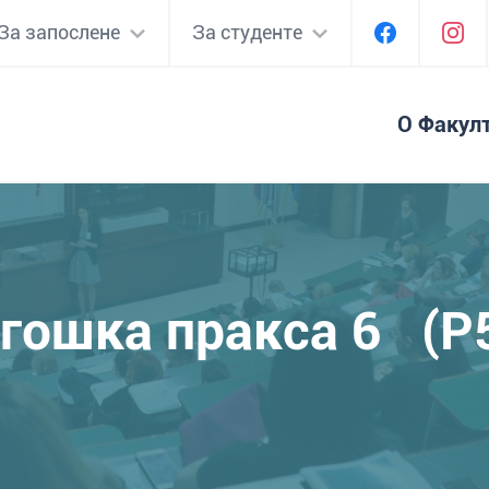
За запослене
За студенте
О Факул
гошка пракса 6 (P