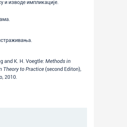
су и изводе импликације.
ама.
 истраживања.
ng and K. H. Voegtle:
Methods in
 Theory to Practice
(second Editon),
o, 2010.