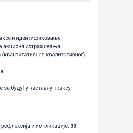
аксе и идентификовање
а акциона истраживања.
квантитативног, квалитативног).
а.
 за будућу наставну праксу.
 рефлексија и импликације:
30