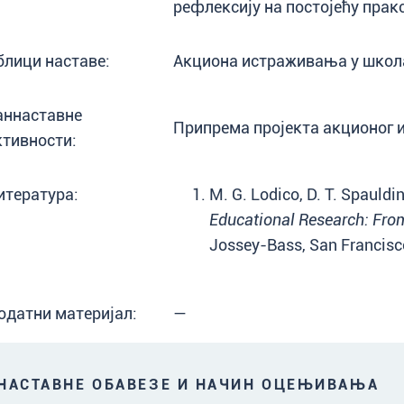
рефлексију на постојећу прак
блици наставе:
Акциона истраживања у школ
аннаставне
Припрема пројекта акционог
ктивности:
итература:
M. G. Lodico, D. T. Spauldi
Educational Research: From
Jossey-Bass, San Francisc
одатни материјал:
—
АСТАВНЕ ОБАВЕЗЕ И НАЧИН ОЦЕЊИВАЊА