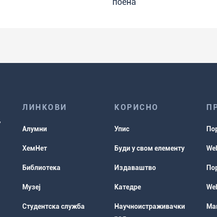
поена
ЛИНКОВИ
КОРИСНО
П
Алумни
Упис
По
ХемНет
Буди у свом елементу
Web
Библиотека
Издаваштво
Пор
Музеј
Катедре
Web
Студентска служба
Научноистраживачки
Мап