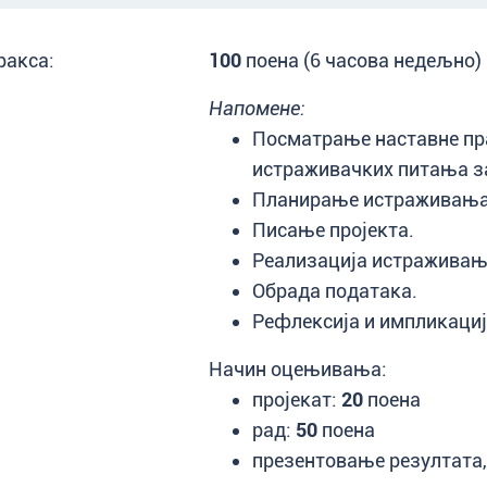
ракса:
100
поена (6 часова недељно)
Напомене:
Посматрање наставне пр
истраживачких питања з
Планирање истраживања (
Писање пројекта.
Реализација истраживањ
Обрада података.
Рефлексија и импликације
Начин оцењивања:
пројекат:
20
поена
рад:
50
поена
презентовање резултата,