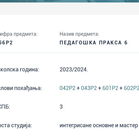
ифра предмета:
Назив предмета:
56P2
ПЕДАГОШКА ПРАКСА 6
колска година:
2023/2024.
слови похађања:
042P2
+
043P2
+
601P2
+
602P
СПБ:
3
рста студија:
интегрисане основне и мастер