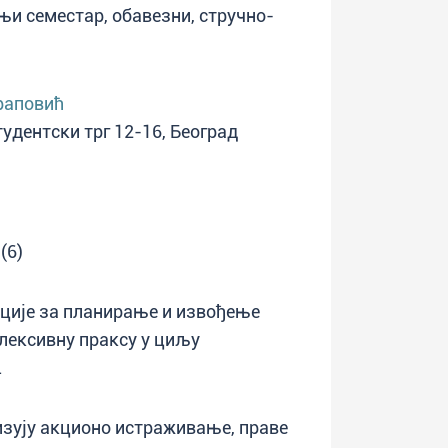
етњи семестар, обавезни, стручно-
раповић
тудентски трг 12-16, Београд
(6)
нције за планирање и извођење
лексивну праксу у циљу
.
изују акционо истраживање, праве