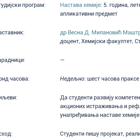
тудијски програм:
Настава хемије
: 5. година, л
апликативни предмет
аставник:
др Весна Д. Милановић Машт
доцент
, Хемијски факултет, С
арадници:
—
онд часова:
Недељно:
шест часова праксе 
иљеви:
Да студенти развију компете
акционих истраживања и реф
унапређивања наставе хемије
сход:
Студенти пишу пројекат, реал