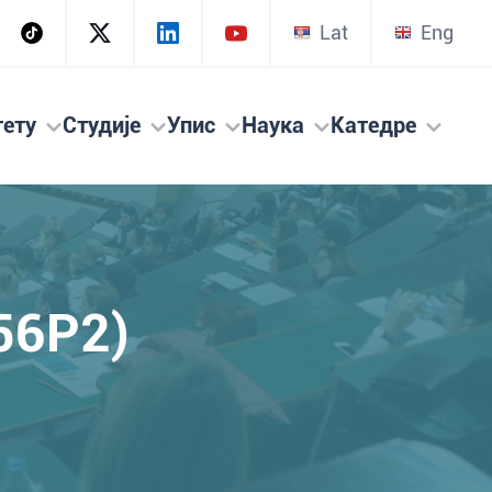
Lat
Eng
тету
Студије
Упис
Наука
Катедре
56P2)