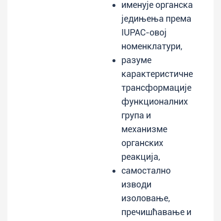
именује органска
једињења према
IUPAC-овој
номенклатури,
разуме
карактеристичне
трансформације
функционалних
група и
механизме
органских
реакција,
самостално
изводи
изоловање,
пречишћавање и