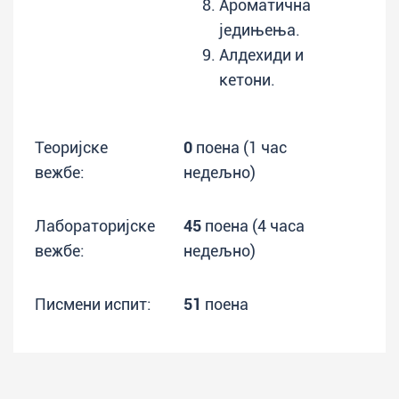
Ароматична
једињења.
Алдехиди и
кетони.
Теоријске
0
поена (1 час
вежбе:
недељно)
Лабораторијске
45
поена (4 часа
вежбе:
недељно)
Писмени испит:
51
поена