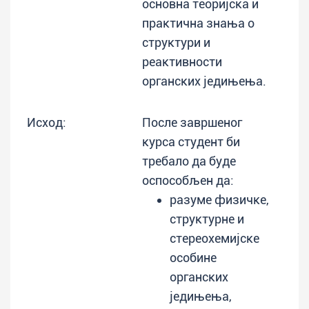
основна теоријска и
практична знања о
структури и
реактивности
органских једињења.
Исход:
После завршеног
курса студент би
требало да буде
оспособљен да:
разуме физичке,
структурне и
стереохемијске
особине
органских
једињења,