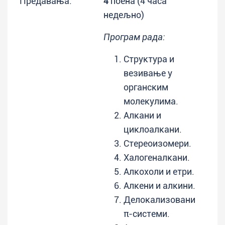
Предавања:
4
поена (4 часа
недељно)
Програм рада:
Структура и
везивање у
органским
молекулима.
Алкани и
циклоалкани.
Стереоизомери.
Халогеналкани.
Алкохоли и етри.
Алкени и алкини.
Делокализовани
π-системи.