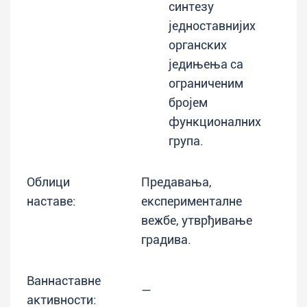
синтезу
једноставнијих
органских
једињења са
ограниченим
бројем
функционалних
група.
Облици
Предавања,
наставе:
експерименталне
вежбе, утврђивање
градива.
Ваннаставне
—
активности: