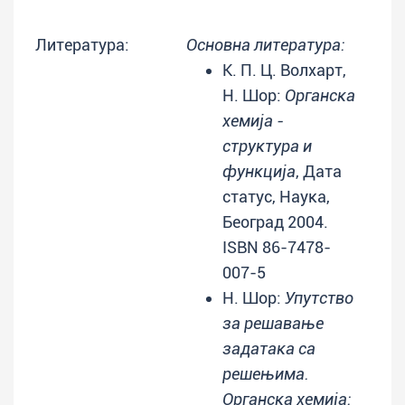
Литература:
Основна литература:
К. П. Ц. Волхарт,
Н. Шор:
Органска
хемија -
структура и
функција
, Дата
статус, Наука,
Београд 2004.
ISBN 86-7478-
007-5
Н. Шор:
Упутство
за решавање
задатака са
решењима.
Органска хемија: