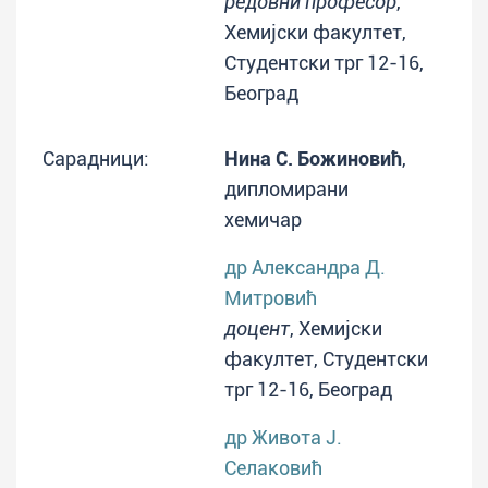
редовни професор
,
Хемијски факултет,
Студентски трг 12-16,
Београд
Сарадници:
Нина С. Божиновић
,
дипломирани
хемичар
др Александра Д.
Митровић
доцент
, Хемијски
факултет, Студентски
трг 12-16, Београд
др Живота Ј.
Селаковић