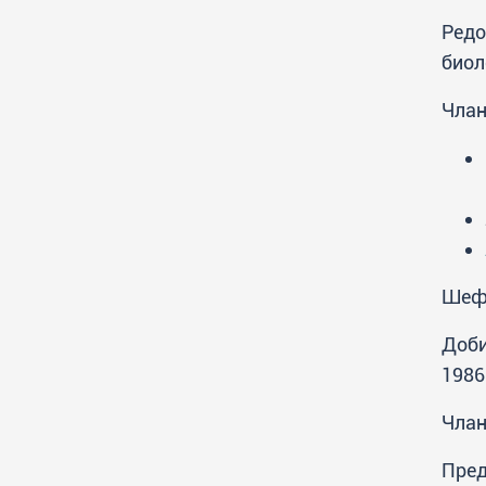
Редо
биол
Члан
Шеф 
Доби
1986
Члан
Пред