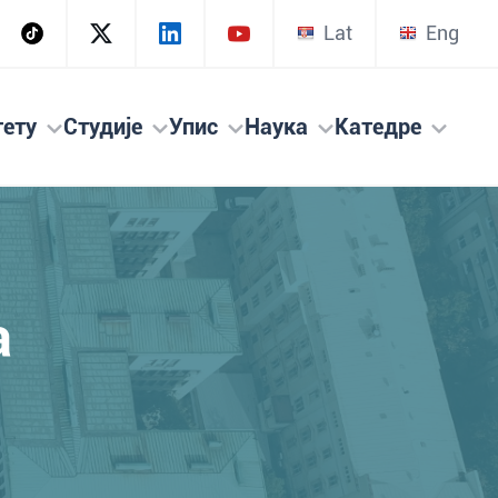
Lat
Eng
тету
Студије
Упис
Наука
Катедре
а