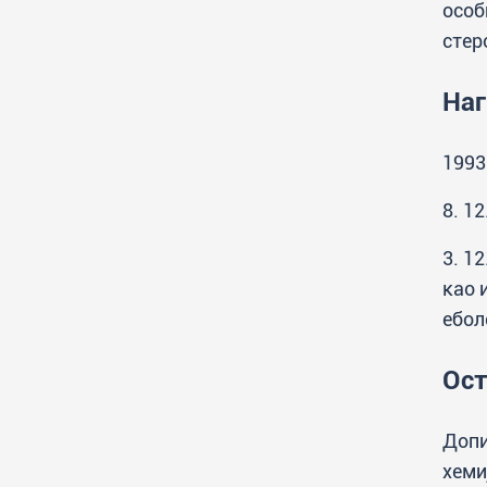
особ
стер
Наг
1993
8. 1
3. 1
као 
ебол
Ост
Допи
хеми