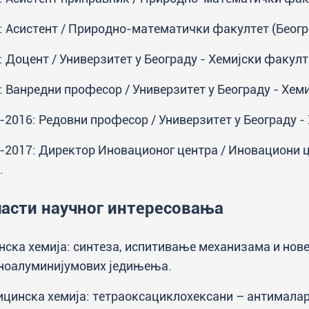
: Асистент / Природно-математички факултет (Беогр
: Доцент / Универзитет у Београду - Хемијски факулт
: Ванредни професор / Универзитет у Београду - Хем
-2016: Редовни професор / Универзитет у Београду -
-2017: Директор Иновационог центра / Иновациони ц
.
асти научног интересовања
нска хемија: синтеза, испитивање механизама и нове
ноалуминијумових једињења.
цинска хемија: тетраоксациклохексани – антималари