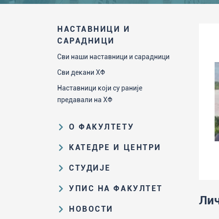
НАСТАВНИЦИ И
САРАДНИЦИ
Сви наши наставници и сарадници
Сви декани ХФ
Наставници који су раније
предавали на ХФ
О ФАКУЛТЕТУ
Образовна и научна делатност
КАТЕДРЕ И ЦЕНТРИ
Организациона и управљачка
Катедра за аналитичку хемију
СТУДИЈЕ
структура
Катедра за биохемију
Пут студирања на ХФ
Закон о високом образовању и
УПИС НА ФАКУЛТЕТ
Катедра за наставу хемије
прописи Факултета
Лич
Основне и интегрисане академске
Резултати пријемних испита и
НОВОСТИ
Катедра за општу и неорганску
студије
Историја Факултета
ранг-листе