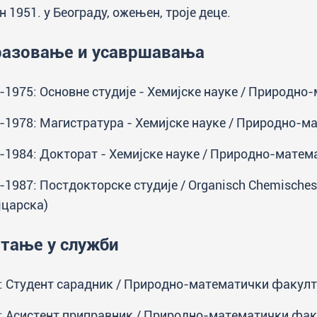
н 1951. у Београду, ожењен, троје деце.
разовање и усавршавања
-1975: Основне студије - Хемијске науке / Природно
-1978: Магистратура - Хемијске науке / Природно-м
-1984: Докторат - Хемијске науке / Природно-матем
-1987: Постдокторске студије / Orgаnisch Chemisches Ins
царска)
тање у служби
: Студент сарадник / Природно-математички факулт
: Асистент приправник / Природно-математички фак