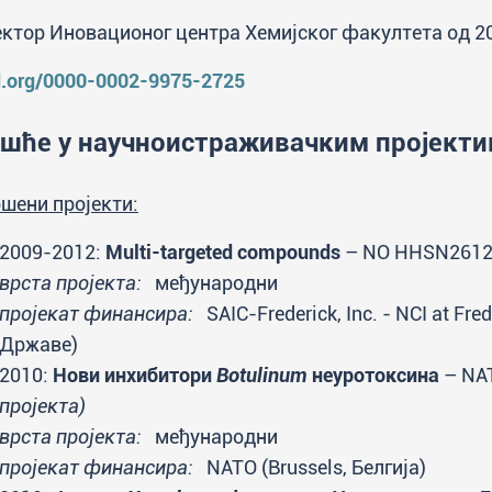
ктор Иновационог центра Хемијског факултета од 2
d.org/0000-0002-9975-2725
шће у научноистраживачким пројект
шени пројекти:
2009-2012:
Multi-targeted compounds
– NO HHSN261
врста пројекта:
међународни
пројекат финансира:
SAIC-Frederick, Inc. - NCI at Fr
Државе)
2010:
Нови инхибитори
Botulinum
неуротоксина
– NA
пројекта)
врста пројекта:
међународни
пројекат финансира:
NATO (Brussels, Белгија)