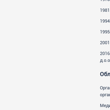
Распореди активности и испитни
1981
рокови
1994
1995
2001
2016
д.о.о
Обл
Орга
орга
Меди