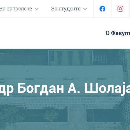
За запослене
За студенте
О Факул
др Богдан А. Шолај