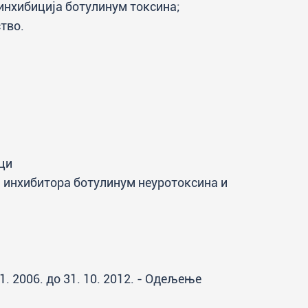
инхибиција ботулинум токсина;
тво.
уци
 инхибитора ботулинум неуротоксина и
1. 2006. до 31. 10. 2012. - Одељење