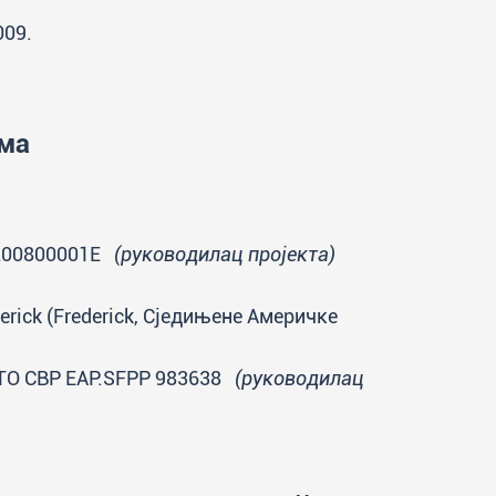
009.
има
200800001E
(руководилац пројекта)
ederick (Frederick, Сједињене Америчке
TO CBP EAP.SFPP 983638
(руководилац