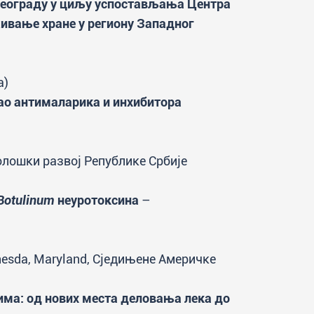
Београду у циљу успостављања Центра
живање хране у региону Западног
а)
ао антималарика и инхибитора
лошки развој Републике Србије
Botulinum
неуротоксина
–
ethesda, Maryland, Сједињене Америчке
ма: од нових места деловања лека до