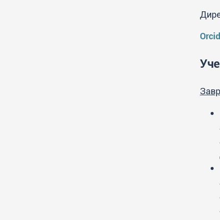
Дире
Orci
Уче
Завр