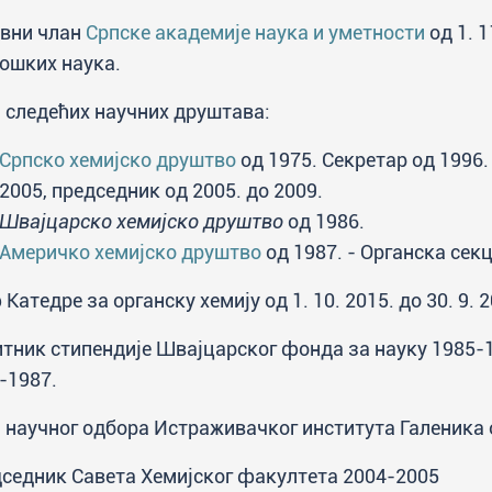
вни члан
Српске академије наука и уметности
од 1. 1
ошких наука.
 следећих научних друштава:
Српско хемијско друштво
од 1975. Секретар од 1996.
2005, председник од 2005. до 2009.
Швајцарско хемијско друштво
од 1986.
Америчко хемијско друштво
од 1987. - Органска секц
Катедре за органску хемију од 1. 10. 2015. до 30. 9. 2
тник стипендије Швајцарског фонда за науку 1985-19
-1987.
 научног одбора Истраживачког института Галеника о
седник Савета Хемијског факултета 2004-2005