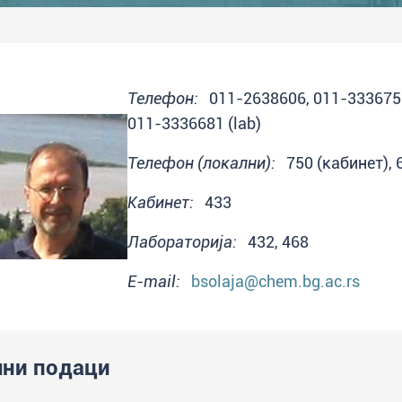
Телефон:
011-2638606, 011-3336750 
011-3336681 (lab)
Телефон (локални):
750 (кабинет), 65
Кабинет:
433
Лабораторија:
432, 468
E-mail:
bsolaja@chem.bg.ac.rs
ни подаци