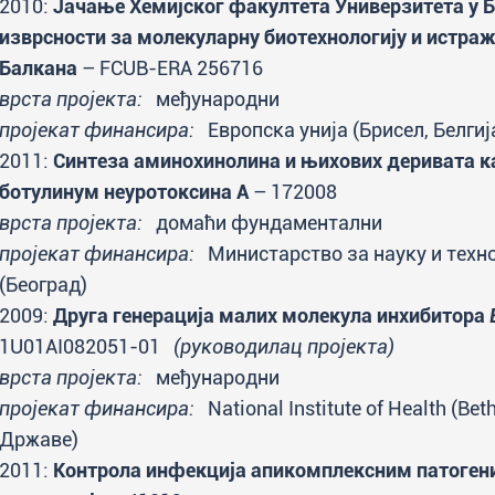
2010:
Јачање Хемијског факултета Универзитета у 
изврсности за молекуларну биотехнологију и истра
Балкана
– FCUB-ERA 256716
врста пројекта:
међународни
пројекат финансира:
Европска унија (Брисел, Белгиј
2011:
Синтеза аминохинолина и њихових деривата к
ботулинум неуротоксина А
– 172008
врста пројекта:
домаћи фундаментални
пројекат финансира:
Министарство за науку и техно
(Београд)
2009:
Друга генерација малих молекула инхибитора
1U01AI082051-01
(руководилац пројекта)
врста пројекта:
међународни
пројекат финансира:
National Institute of Health (B
Државе)
2011:
Контрола инфекција апикомплексним патогени