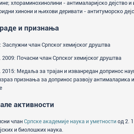
ине; хлораминохинолини - антималаријско дејство и 
оидни хинони и њихови деривати - антитуморско дејс
раде и признања
: Заслужни члан Српског хемијског друштва
2. 2009: Почасни члан Српског хемијског друштва
2. 2015: Медаља за трајан и изванредан допринос на
израз признања за допринос развоју антималарика и
е
але активности
сни члан
Српске академије наука и уметности
од 2. 1
јских и биолошких наука.