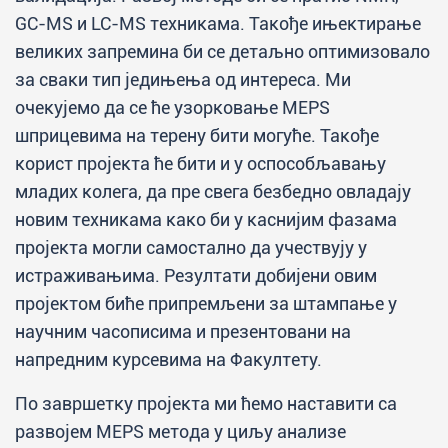
GC-MS и LC-MS техникама. Такође ињектирање
великих запремина би се детаљно оптимизовало
за сваки тип једињења од интереса. Ми
очекујемо да се ће узорковање MEPS
шприцевима на терену бити могуће. Такође
корист пројекта ће бити и у оспособљавању
младих колега, да пре свега безбедно овладају
новим техникама како би у каснијим фазама
пројекта могли самостално да учествују у
истраживањима. Резултати добијени овим
пројектом биће припремљени за штампање у
научним часописима и презентовани на
напредним курсевима на Факултету.
По завршетку пројекта ми ћемо наставити са
развојем MEPS метода у циљу анализе