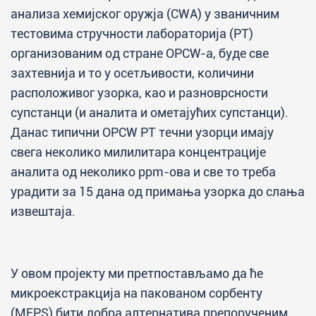
анализа хемијског оружја (CWA) у званичним
тестовима стручности лабораторија (PT)
организованим од стране OPCW-а, буде све
захтевнија и то у осетљивости, количини
расположивог узорка, као и разноврсности
супстанци (и аналита и ометајућих супстанци).
Данас типични OPCW PT течни узорци имају
свега неколико милилитара концентрације
аналита од неколико ppm-ова и све то треба
урадити за 15 дана од примања узорка до слања
извештаја.
У овом пројекту ми претпостављамо да ће
микроекстракција на пакованом сорбенту
(MEPS) бити добра алтернатива препорученим