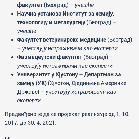
факултет
(Београд) –
учешће
Научна установа Институт за хемију,
технологију и металургију
(Београд) –
учешће
Факултет ветеринарске медицине
(Београд)
–
учествују истраживачи као експерти
Фармацеутски факултет
(Београд) –
учествују истраживачи као експерти
Универзитет у Хјустону – Департман за
хемију (УХ)
(Хјустон, Сједињене Америчке
Државе) –
учествују истраживачи као
експерти
Предвиђено је да се пројекат реализује од 1. 10.
2017. до 30. 4. 2021.