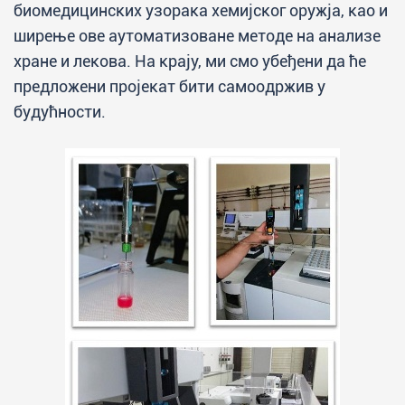
биомедицинских узорака хемијског оружја, као и
ширење ове аутоматизоване методе на анализе
хране и лекова. На крају, ми смо убеђени да ће
предложени пројекат бити самоодржив у
будућности.