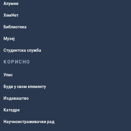
Студентске организације
Алумни
Студентска служба
ХемНет
Распореди активности и испитни
Библиотека
рокови
Музеј
Студентска служба
КОРИСНО
Упис
Буди у свом елементу
Издаваштво
Катедре
Научноистраживачки рад