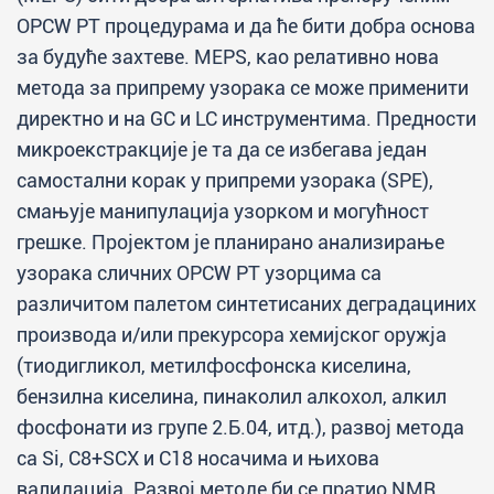
OPCW PT процедурама и да ће бити добра основа
за будуће захтеве. MEPS, као релативно нова
метода за припрему узорака се може применити
директно и на GC и LC инструментима. Предности
микроекстракције је та да се избегава један
самостални корак у припреми узорака (SPE),
смањује манипулација узорком и могућност
грешке. Пројектом је планирано анализирање
узорака сличних OPCW PT узорцима са
различитом палетом синтетисаних деградациних
производа и/или прекурсора хемијског оружја
(тиодигликол, метилфосфонска киселина,
бензилна киселина, пинаколил алкохол, алкил
фосфонати из групе 2.Б.04, итд.), развој метода
са Si, C8+SCX и C18 носачима и њихова
валидација. Развој методе би се пратио NMR,