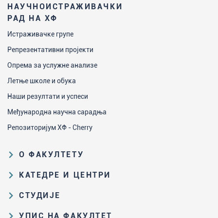
НАУЧНОИСТРАЖИВАЧКИ
РАД НА ХФ
Истраживачке групе
Репрезентативни пројекти
Опрема за услужне анализе
Летње школе и обука
Наши резултати и успеси
Међународна научна сарадња
Репозиторијум ХФ - Cherry
О ФАКУЛТЕТУ
Образовна и научна делатност
КАТЕДРЕ И ЦЕНТРИ
Организациона и управљачка
Катедра за аналитичку хемију
СТУДИЈЕ
структура
Катедра за биохемију
Пут студирања на ХФ
Закон о високом образовању и
УПИС НА ФАКУЛТЕТ