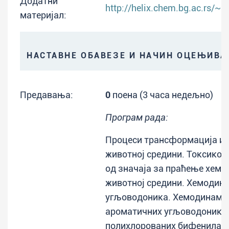
Додатни
http://helix.chem.bg.ac.rs/~
материјал:
НАСТАВНЕ ОБАВЕЗЕ И НАЧИН ОЦЕЊИВ
Предавања:
0
поена (3 часа недељно)
Програм рада:
Процеси трансформација и 
животној средини. Токсико
од значаја за праћење хемо
животној средини. Хемодин
угљоводоника. Хемодинами
ароматичних угљоводоника
полихлорованих бифенила.