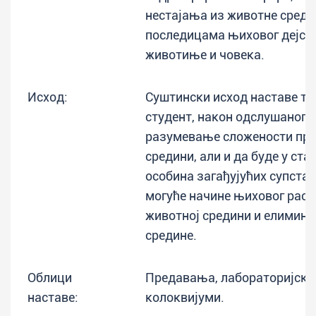
нестајања из животне среди
последицама њиховог дејств
животиње и човека.
Исход:
Суштински исход наставе тр
студент, након одслушаног к
разумевање сложености про
средини, али и да буде у ста
особина загађујућих супста
могуће начине њиховог рас
животној средини и елимина
средине.
Облици
Предавања, лабораторијске
наставе:
колоквијуми.