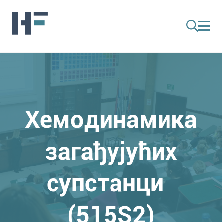
Хемодинамика
загађујућих
супстанци
(515S2)