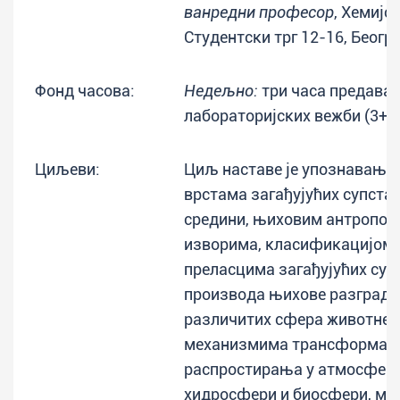
ванредни професор
, Хемијс
Студентски трг 12-16, Беогр
Фонд часова:
Недељно:
три часа предавањ
лабораторијских вежби (3+0
Циљеви:
Циљ наставе је упознавање 
врстама загађујућих супста
средини, њиховим антропог
изворима, класификацијом 
преласцима загађујућих суп
производа њихове разград
различитих сфера животне с
механизмима трансформаци
распростирања у атмосфери
хидросфери и биосфери, м