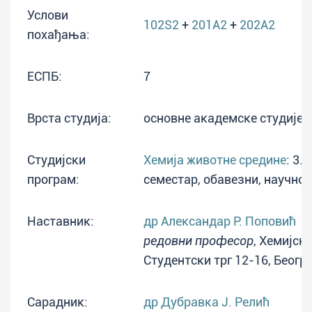
Услови
102S2
+
201A2
+
202A2
похађања:
ЕСПБ:
7
Врста студија:
основне академске студије
Студијски
Хемија животне средине
: 3.
програм:
семестар, обавезни, научно
Наставник:
др Александар Р. Поповић
редовни професор
, Хемијск
Студентски трг 12-16, Беогр
Сарадник:
др Дубравка Ј. Релић