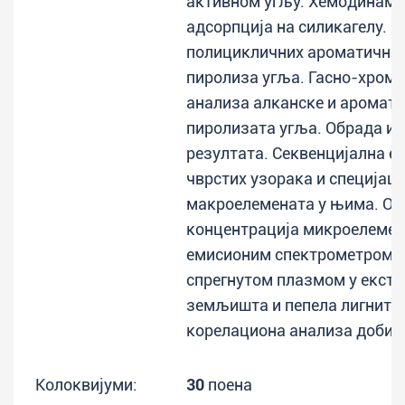
активном угљу. Хемодинами
адсорпција на силикагелу. 
полицикличних ароматичних
пиролиза угља. Гасно-хром
анализа алканске и аромат
пиролизата угља. Обрада и 
резултата. Секвенцијална е
чврстих узорака и специјаци
макроелемената у њима. О
концентрација микроелемен
емисионим спектрометром с
спрегнутом плазмом у екст
земљишта и пепела лигнита.
корелациона анализа добије
Колоквијуми:
30
поена