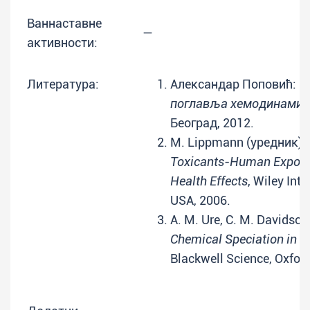
Ваннаставне
—
активности:
Литература:
Александар Поповић:
О
поглавља хемодинамик
Београд, 2012.
M. Lippmann (уредник):
Toxicants-Human Exposu
Health Effects
, Wiley Int
USA, 2006.
A. M. Ure, C. M. Davidso
Chemical Speciation in t
Blackwell Science, Oxford