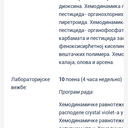
диоксина. Хемодинамика л
пестицида- органохлорних п
пиретроида. Хемодинамика
пестицида- органофосфатни
карбамата и пестицида засн
феноксисирћетној киселини
вештачких полимера. Хемод
калаја, олова и арсена.
Лабораторијске
10
поена (4 часа недељно)
вежбе:
Програм рада:
Хемодинамичке равнотеже: 
расподеле crystal violet-a у 
Хемодинамичке равнотеже: 