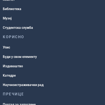
Распореди активности и испитни
Библиотека
рокови
Музеј
Студентска служба
КОРИСНО
Упис
Буди у свом елементу
Издаваштво
Катедре
Научноистраживачки рад
ПРЕЧИЦЕ
Портал за запослене