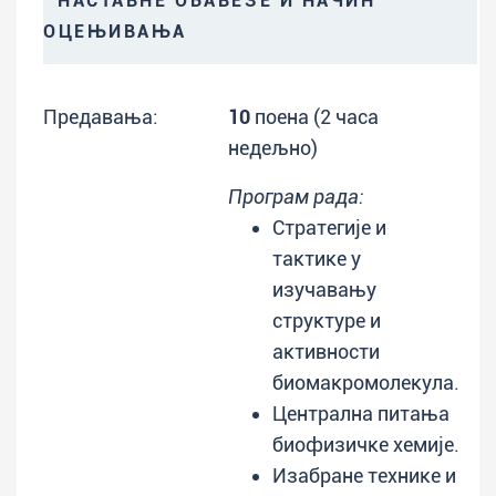
НАСТАВНЕ ОБАВЕЗЕ И НАЧИН
ОЦЕЊИВАЊА
Предавања:
10
поена (2 часа
недељно)
Програм рада:
Стратегије и
тактике у
изучавању
структуре и
активности
биомакромолекула.
Централна питања
биофизичке хемије.
Изабране технике и