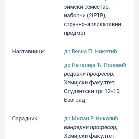
зимски семестар,
изборни (2IP1B),
стручно-апликативни
предмет
Наставници:
др Весна П. Никетић
др Наталија Ђ. Половић
редовни професор
,
Хемијски факултет,
Студентски трг 12-16,
Београд
Сарадник:
др Милан Р. Николић
ванредни професор
,
Хемијски факултет,