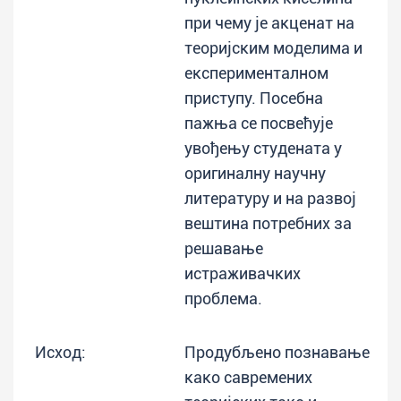
при чему је акценат на
теоријским моделима и
експерименталном
приступу. Посебна
пажња се посвећује
увођењу студената у
оригиналну научну
литературу и на развој
вештина потребних за
решавање
истраживачких
проблема.
Исход:
Продубљено познавање
како савремених