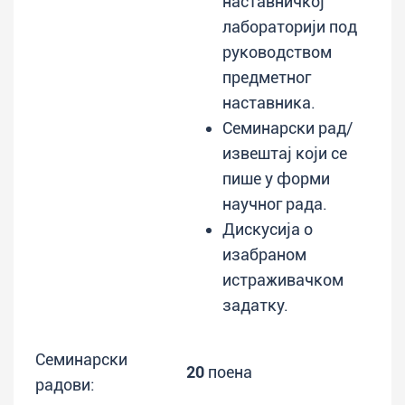
наставничкој
лабораторији под
руководством
предметног
наставника.
Семинарски рад/
извештај који се
пише у форми
научног рада.
Дискусија о
изабраном
истраживачком
задатку.
Семинарски
20
поена
радови: