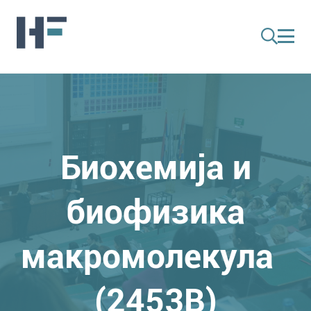
Биохемија и
биофизика
макромолекула
(2453B)