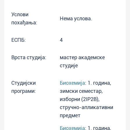
Услови
Нема услова.
похађања:
ЕСПБ:
4
Врста студија:
мастер академске
студије
Студијски
Биохемија
: 1. година,
програми:
зимски семестар,
изборни (2IP2B),
стручно-апликативни
предмет
Биохемија
: 1. година,