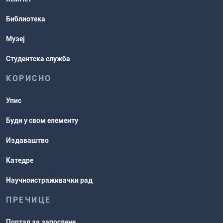
Распореди активности и испитни
Библиотека
рокови
Музеј
Студентска служба
КОРИСНО
Упис
Буди у свом елементу
Издаваштво
Катедре
Научноистраживачки рад
ПРЕЧИЦЕ
Портал за запослене