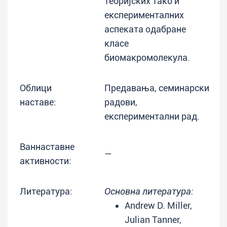
теоријских тако и
експерименталних
аспеката одабране
класе
биомакромолекула.
Облици
Предавања, семинарски
наставе:
радови,
експериментални рад.
Ваннаставне
—
активности:
Литература:
Основна литература:
Andrew D. Miller,
Julian Tanner,