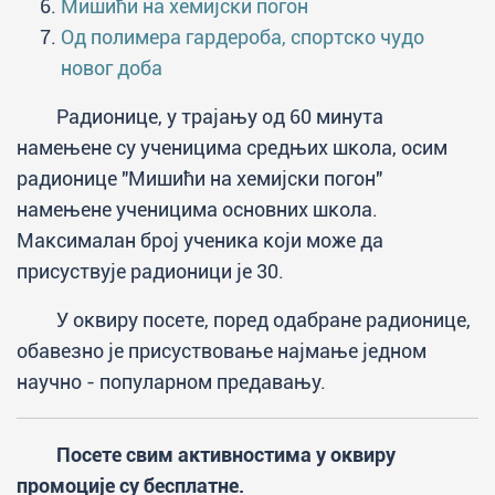
Мишићи на хемијски погон
Од полимера гардероба, спортско чудо
новог доба
Радионице, у трајању од 60 минута
намењене су ученицима средњих школа, осим
радионице "Мишићи на хемијски погон"
намењене ученицима основних школа.
Максималан број ученика који може да
присуствује радионици је 30.
У оквиру посете, поред одабране радионице,
обавезно је присуствовање најмање једном
научно - популарном предавању.
Посете свим активностима у оквиру
промоције су бесплатне.