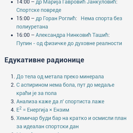
14:00 –
др Марија Гавровић Јанкуловић
:
Спортске повреде
15:00 –
др Горан Роглић
:
Нема спорта без
полиуретана
16:00 –
Александра Нинковић Ташић
:
Пупин - од физичке до духовне реалности
Едукативне радионице
До тела од метала преко минерала
С аспирином нема бола, пут до медаље
краћи је за пола
Анализа каже да л' спортиста лаже
2
E
= Енергија × Ензим
Хемичар буди бар на кратко и осмисли план
за идеалан спортски дан