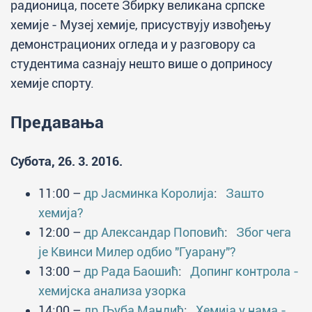
радионица, посете Збирку великана српске
хемије - Музеј хемије, присуствују извођењу
демонстрационих огледа и у разговору са
студентима сазнају нешто више о доприносу
хемије спорту.
Предавања
Субота, 26. 3. 2016.
11:00 –
др Јасминка Королија
:
Зашто
хемија?
12:00 –
др Александар Поповић
:
Због чега
је Квинси Милер одбио "Гуарану"?
13:00 –
др Рада Баошић
:
Допинг контрола -
хемијска анализа узорка
14:00 –
др Љуба Мандић
:
Хемија у нама -