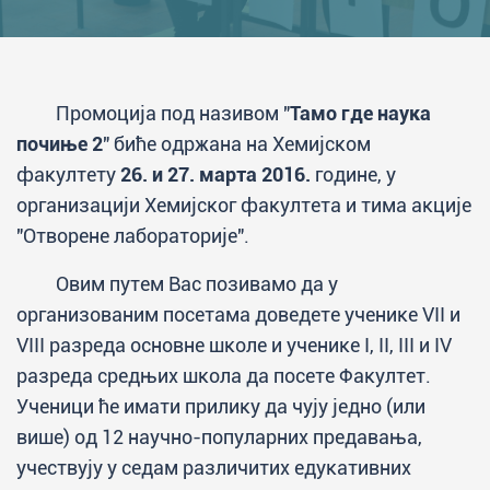
Промоција под називом "
Тамо где наука
почиње 2
" биће одржана на Хемијском
факултету
26. и 27. марта 2016.
године, у
организацији Хемијског факултета и тима акције
"Отворене лабораторије".
Овим путем Вас позивамо да у
организованим посетама доведете ученике VII и
VIII разреда основне школе и ученике I, II, III и IV
разреда средњих школа да посете Факултет.
Ученици ће имати прилику да чују једно (или
више) од 12 научно-популарних предавања,
учествују у седам различитих едукативних