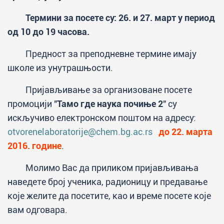
Термини за посете су: 26. и 27. март у период
од 10 до 19 часова.
Предност за преподневне термине имају
школе из унутрашњости.
Пријављивање за организоване посете
промоцији "
Тамо где наука почиње 2
" су
искључиво електронском поштом на адресу:
otvorenelaboratorije@chem.bg.ac.rs
до 22. марта
2016. године
.
Молимо Вас да приликом пријављивања
наведете број ученика, радионицу и предавање
које желите да посетите, као и време посете које
вам одговара.