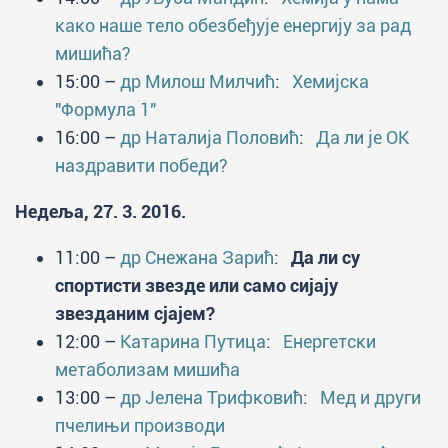
како наше тело обезбеђује енергију за рад
мишића?
15:00 –
др Милош Милчић
:
Хемијска
"Формула 1"
16:00 –
др Наталија Половић
:
Да ли је ОК
наздравити победи?
Недеља, 27. 3. 2016.
11:00 –
др Снежана Зарић
:
Да ли су
спортисти звезде или само сијају
звезданим сјајем?
12:00 –
Катарина Путица
:
Енергетски
метаболизам мишића
13:00 –
др Јелена Трифковић
:
Мед и други
пчелињи производи