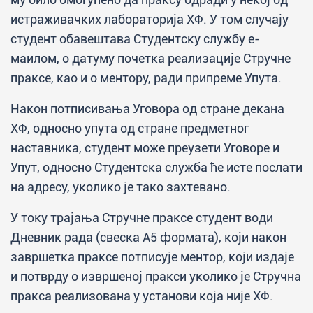
истраживачких лабораторија ХФ. У том случају
студент обавештава Студентску службу е-
маилом, о датуму почетка реализације Стручне
праксе, као и о ментору, ради припреме Упута.
Након потписивања Уговора од стране декана
ХФ, односно упута од стране предметног
наставника, студент може преузети Уговоре и
Упут, односно Студентска служба ће исте послати
на адресу, уколико је тако захтевано.
У току трајања Стручне праксе студент води
Дневник рада (свеска А5 формата), који након
завршетка праксе потписује ментор, који издаје
и потврду о извршеној пракси уколико је Стручна
пракса реализована у установи која није ХФ.