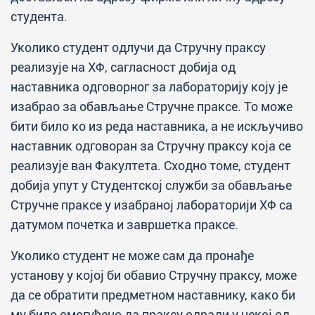
студента.
Уколико студент одлучи да Стручну праксу
реализује на ХФ, сагласност добија од
наставника одговорног за лабораторију коју је
изабрао за обављање Стручне праксе. То може
бити било ко из реда наставника, а не искључиво
наставник одговоран за Стручну праксу која се
реализује ван Факултета. Сходно томе, студент
добија упут у Студентској служби за обављање
Стручне праксе у изабраној лабораторији ХФ са
датумом почетка и завршетка праксе.
Уколико студент не може сам да пронађе
установу у којој би обавио Стручну праксу, може
да се обратити предметном наставнику, како би
му било омогућено да праксу одради у некој од