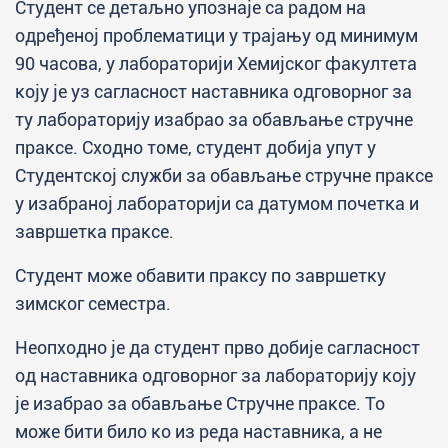
Студент се детаљно упознаје са радом на
одређеној проблематици у трајању од минимум
90 часова, у лабораторији Хемијског факултета
коју је уз сагласност наставника одговорног за
ту лабораторију изабрао за обављање стручне
праксе. Сходно томе, студент добија упут у
Студентској служби за обављање стручне праксе
у изабраној лабораторији са датумом почетка и
завршетка праксе.
Студент може обавити праксу по завршетку
зимског семестра.
Неопходно је да студент прво добије сагласност
од наставника одговорног за лабораторију коју
је изабрао за обављање Стручне праксе. То
може бити било ко из реда наставника, а не