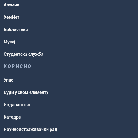
Студентске организације
Алумни
Студентска служба
ХемНет
Распореди активности и испитни
Библиотека
рокови
Музеј
Студентска служба
КОРИСНО
Упис
Буди у свом елементу
Издаваштво
Катедре
Научноистраживачки рад