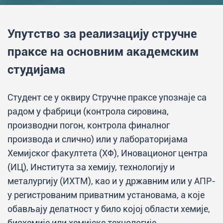
Упутство за реализацију стручне
праксе на основним академским
студијама
Студент се у оквиру Стручне праксе упознаје са
радом у фабрици (контрола сировина,
производни погон, контрола финалног
производа и слично) или у лабораторијама
Хемијског факултета (ХФ), Иновационог центра
(ИЦ), Института за хемију, технологију и
металургију (ИХТМ), као и у државним или у АПР-
у регистрованим приватним установама, а које
обављају делатност у било којој области хемије,
биохемије или хемијске технологије.