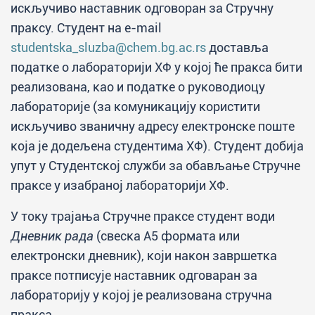
искључиво наставник одговоран за Стручну
праксу. Студент на e-mail
studentska_sluzba@chem.bg.ac.rs
доставља
податке о лабораторији ХФ у којој ће пракса бити
реализована, као и податке о руководиоцу
лабораторије (за комуникацију користити
искључиво званичну адресу електронске поште
која је додељена студентима ХФ). Студент добија
упут у Студентској служби за обављање Стручне
праксе у изабраној лабораторији ХФ.
У току трајања Стручне праксе студент води
Дневник рада
(свеска А5 формата или
електронски дневник), који након завршетка
праксе потписује наставник одговаран за
лабораторију у којој је реализована стручна
пракса.