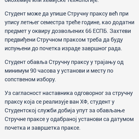
Студент може да упише Стручну праксу већ при
упису летњег семестра треће године, као додатни
предмет у оквиру дозвољених 66 ЕСПБ. Захтеви
предвиђени Стручном праксом треба да буду
испуњени до почетка израде завршног рада.
Студент обавља Стручну праксу у трајању од
минимум 90 часова у установи и месту по
сопственом избору.
Уз сагласност наставника одговорног за стручну
праксу која се реализује ван ХФ, студент у
Студентској служби добија упут за обављање
Стручне праксе у одабраној установи са датумом
почетка и завршетка праксе.