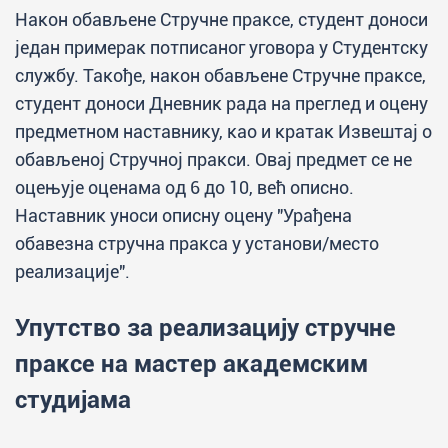
Након обављене Стручне праксе, студент доноси
један примерак потписаног уговора у Студентску
службу. Такође, након обављене Стручне праксе,
студент доноси Дневник рада на преглед и оцену
предметном наставнику, као и кратак Извештај о
обављеној Стручној пракси. Овај предмет се не
оцењује оценама од 6 до 10, већ описно.
Наставник уноси описну оцену "Урађена
обавезна стручна пракса у установи/место
реализације".
Упутство за реализацију стручне
праксе на мастер академским
студијама