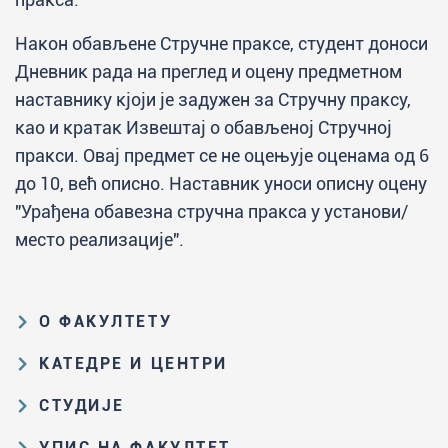
Након обављене Стручне праксе, студент доноси
Дневник рада на преглед и оцену предметном
наставнику кјоји је задужен за Стручну праксу,
као и кратак Извештај о обављеној Стручној
пракси. Овај предмет се не оцењује оценама од 6
до 10, већ описно. Наставник уноси описну оцену
"Урађена обавезна стручна пракса у установи/
место реализације".
О ФАКУЛТЕТУ
Образовна и научна делатност
КАТЕДРЕ И ЦЕНТРИ
Организациона и управљачка
Катедра за аналитичку хемију
СТУДИЈЕ
структура
Катедра за биохемију
Пут студирања на ХФ
Закон о високом образовању и
УПИС НА ФАКУЛТЕТ