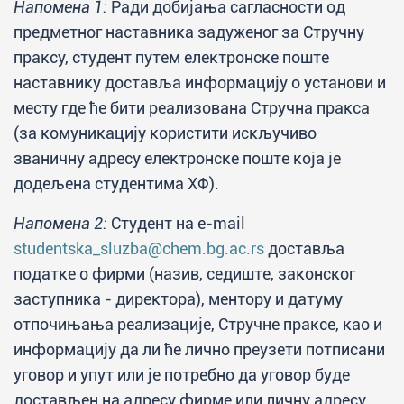
Напомена 1:
Ради добијања сагласности од
предметног наставника задуженог за Стручну
праксу, студент путем електронске поште
наставнику доставља информацију о установи и
месту где ће бити реализована Стручна пракса
(за комуникацију користити искључиво
званичну адресу електронске поште која је
додељена студентима ХФ).
Напомена 2:
Студент на e-mail
studentska_sluzba@chem.bg.ac.rs
доставља
податке о фирми (назив, седиште, законског
заступника - директора), ментору и датуму
отпочињања реализације, Стручне праксе, као и
информацију да ли ће лично преузети потписани
уговор и упут или је потребно да уговор буде
достављен на адресу фирме или личну адресу