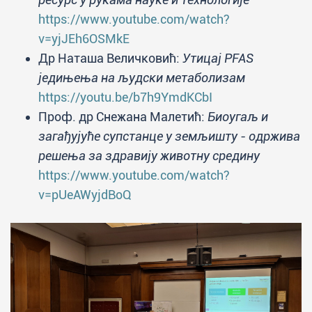
https://www.youtube.com/watch?
v=yjJEh6OSMkE
Др Наташа Величковић:
Утицај PFAS
једињења на људски метаболизам
https://youtu.be/b7h9YmdKCbI
Проф. др Снежана Малетић:
Биоугаљ и
загађујуће супстанце у земљишту - одржива
решења за здравију животну средину
https://www.youtube.com/watch?
v=pUeAWyjdBoQ