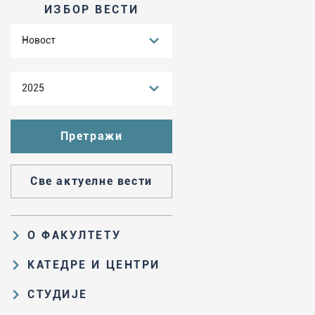
ИЗБОР ВЕСТИ
Новост
2025
Све актуелне вести
О ФАКУЛТЕТУ
Образовна и научна делатност
КАТЕДРЕ И ЦЕНТРИ
Организациона и управљачка
Катедра за аналитичку хемију
СТУДИЈЕ
структура
Катедра за биохемију