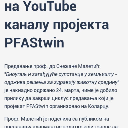
на YouTube
каналу пројекта
PFAStwin
Предавање проф. др Снежане Малетић:
"
Биоугаљ и загађујуће супстанце у земљишту -
одржива решења за здравију животну средину
"
је накнадно одржано 24. марта, чиме је добило
прилику да заврши циклус предавања који је
пројекат PFAStwin организовао на Коларцу.
Проф. Малетић је поделила са публиком на
предавању алармантне податке који говоре да