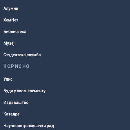
Студентске организације
Алумни
Студентска служба
ХемНет
Распореди активности и испитни
Библиотека
рокови
Музеј
Студентска служба
КОРИСНО
Упис
Буди у свом елементу
Издаваштво
Катедре
Научноистраживачки рад