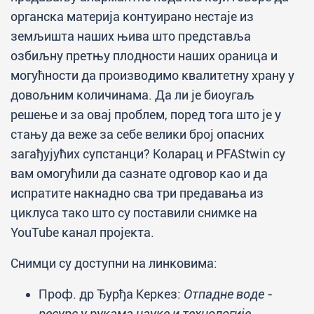
органска материја контуирано нестаје из
земљишта наших њива што представља
озбиљну претњу плодности наших ораница и
могућности да производимо квалитетну храну у
довољним количинама. Да ли је биоугаљ
решење и за овај проблем, поред тога што је у
стању да веже за себе велики број опасних
загађујућих супстанци? Коларац и PFAStwin су
вам омогућили да сазнате одговор као и да
испратите накнадно сва три предавања из
циклуса тако што су поставили снимке на
YouTube канал пројекта.
Снимци су доступни на линковима:
Проф. др Ђурђа Керкез:
Отпадне воде -
ресурс у рукама науке и технологије