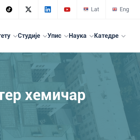
Lat
Eng
тету
Студије
Упис
Наука
Катедре
стер хемичар