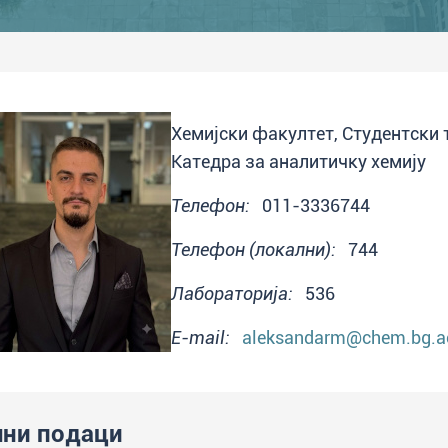
Хемијски факултет, Студентски т
Катедра за аналитичку хемију
Телефон:
011-3336744
Телефон (локални):
744
Лабораторија:
536
E-mail:
aleksandarm@chem.bg.ac
ни подаци