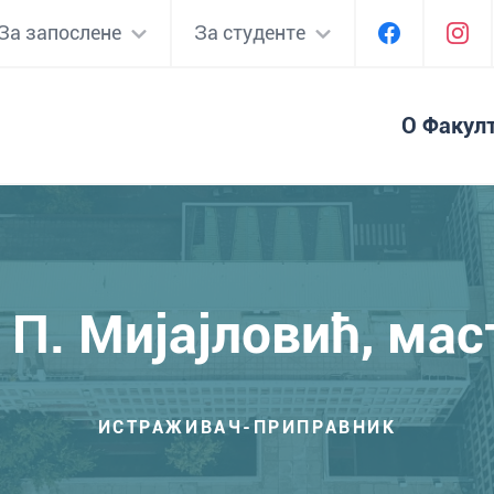
За запослене
За студенте
О Факул
П. Мијајловић, ма
ИСТРАЖИВАЧ-ПРИПРАВНИК