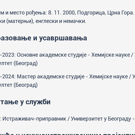
м и место рођења: 8. 11. 2000, Подгорица, Црна Гора
ки (матерњи), енглески и немачки.
разовање и усавршавања
-2023: Основне академске студије - Хемијске науке /
лтет (Београд)
-2024: Мастер академске студије - Хемијске науке / 
лтет (Београд)
тање у служби
: Истраживач-приправник / Универзитет у Београду -