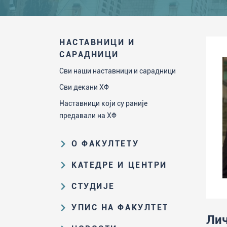
НАСТАВНИЦИ И
САРАДНИЦИ
Сви наши наставници и сарадници
Сви декани ХФ
Наставници који су раније
предавали на ХФ
О ФАКУЛТЕТУ
Образовна и научна делатност
КАТЕДРЕ И ЦЕНТРИ
Организациона и управљачка
Катедра за аналитичку хемију
СТУДИЈЕ
структура
Катедра за биохемију
Пут студирања на ХФ
Закон о високом образовању и
УПИС НА ФАКУЛТЕТ
Катедра за наставу хемије
прописи Факултета
Лич
Основне и интегрисане академске
Резултати пријемних испита и