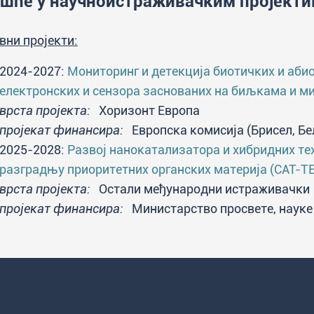
шће у научноистраживачким пројект
вни пројекти:
2024-2027:
Мониторинг и детекција биотичких и аби
електронских и сензора заснованих на биљкама и 
врста пројекта:
Хоризонт Европа
пројекат финансира:
Европска комисија (Брисел, Бел
2025-2028:
Развој нанокатализатора и хибридних тех
разградњу приоритетних органских материја (CAT-T
врста пројекта:
Остали међународни истраживачки
пројекат финансира:
Министарство просвете, науке 