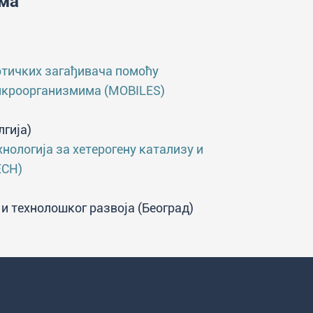
има
отичких загађивача помоћу
микроорганизмима (MOBILES)
гија)
нологија за хетерогену катализу и
ECH)
и технолошког развоја (Београд)