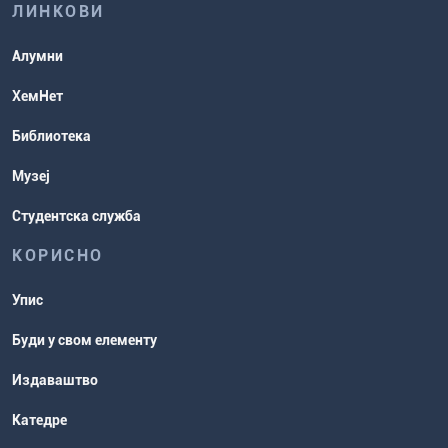
ЛИНКОВИ
Повереник за равноправност
Студентске организације
Алумни
Студентска служба
ХемНет
Распореди активности и испитни
Библиотека
рокови
Музеј
Студентска служба
КОРИСНО
Упис
Буди у свом елементу
Издаваштво
Катедре