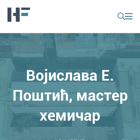
Војислава Е.
Поштић, мастер
хемичар