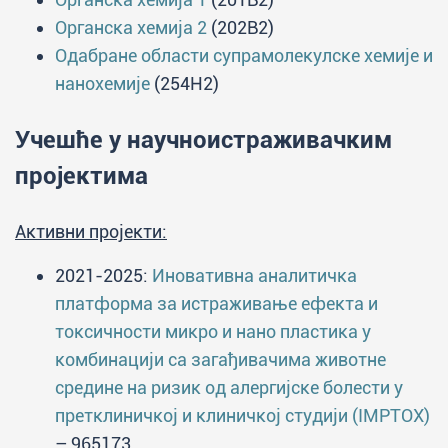
Органска хемија 2
(202B2)
Одабране области супрамолекулске хемије и
нанохемије
(254H2)
Учешће у научноистраживачким
пројектима
Активни пројекти:
2021-2025:
Иновативна аналитичка
платформа за истраживање ефекта и
токсичности микро и нано пластика у
комбинацији са загађивачима животне
средине на ризик од алергијске болести у
претклиничкој и клиничкој студији (IMPTOX)
– 965173