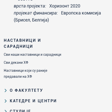
врста пројекта:
Хоризонт 2020
пројекат финансира:
Европска комисија
(Брисел, Белгија)
НАСТАВНИЦИ И
САРАДНИЦИ
Сви наши наставници и сарадници
Сви декани ХФ
Наставници који су раније
предавали на ХФ
О ФАКУЛТЕТУ
Образовна и научна делатност
КАТЕДРЕ И ЦЕНТРИ
Организациона и управљачка
Катедра за аналитичку хемију
СТУДИЈЕ