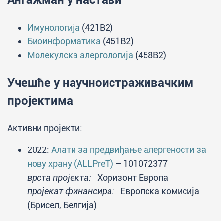
Ангажман у настави
Имунологија
(421B2)
Биоинформатика
(451B2)
Молекулска алергологија
(458B2)
Учешће у научноистраживачким
пројектима
Активни пројекти:
2022:
Алати за предвиђање алергености за
нову храну (ALLPreT)
– 101072377
врста пројекта:
Хоризонт Европа
пројекат финансира:
Европска комисија
(Брисел, Белгија)