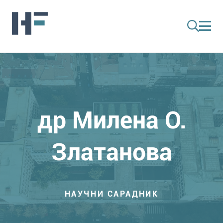
др Милена О.
Златанова
НАУЧНИ САРАДНИК