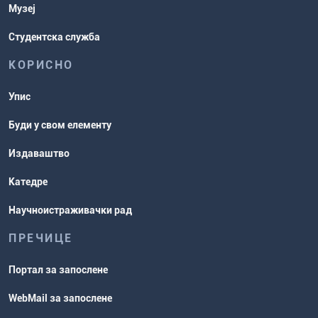
Музеј
Студентска служба
КОРИСНО
Упис
Буди у свом елементу
Издаваштво
Катедре
Научноистраживачки рад
ПРЕЧИЦЕ
Портал за запослене
WebMail за запослене