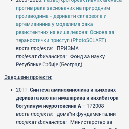
против рака заснованих на природним
производима - деривати склареола и
артемизинина у моделима рака
резистентних на више лекова: Основа за
тераностички приступ (PhotoSCLART)
врста пројекта:
ПРИЗМА
пројекат финансира:
Фонд за науку
Републике Србије (Београд)
Завршени пројекти:
2011:
Синтеза аминохинолина и њихових
деривата као антималарика и инхибитора
ботулинум неуротоксина А
– 172008
врста пројекта:
домаћи фундаментални
пројекат финансира:
Министарство за