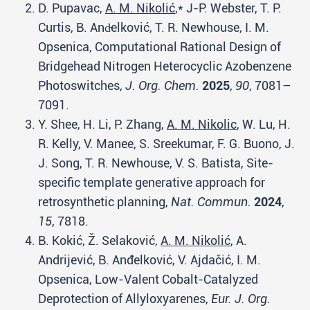
D. Pupavac,
A. M. Nikolić
,* J-P. Webster, T. P.
Curtis, B. And̵elković, T. R. Newhouse, I. M.
Opsenica, Computational Rational Design of
Bridgehead Nitrogen Heterocyclic Azobenzene
Photoswitches,
J. Org. Chem.
2025
,
90
, 7081–
7091.
Y. Shee, H. Li, P. Zhang,
A. M. Nikolic
, W. Lu, H.
R. Kelly, V. Manee, S. Sreekumar, F. G. Buono, J.
J. Song, T. R. Newhouse, V. S. Batista, Site-
specific template generative approach for
retrosynthetic planning,
Nat. Commun.
2024
,
15
, 7818.
B. Kokić, Ž. Selaković,
A. M. Nikolić
, A.
Andrijević, B. Anđelković, V. Ajdačić, I. M.
Opsenica, Low-Valent Cobalt-Catalyzed
Deprotection of Allyloxyarenes,
Eur. J. Org.