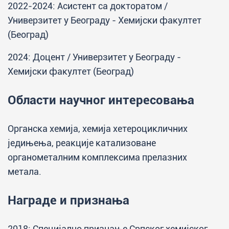
2022-2024: Асистент са докторатом /
Универзитет у Београду - Хемијски факултет
(Београд)
2024: Доцент / Универзитет у Београду -
Хемијски факултет (Београд)
Области научног интересовања
Органска хемија, хемија хетероцикличних
једињења, реакције катализоване
органометалним комплексима прелазних
метала.
Награде и признања
2018: Специјално признање Српског хемијског