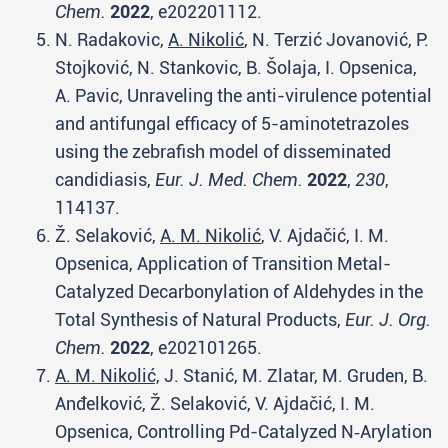
Chem.
2022
, e202201112.
N. Radakovic,
A. Nikolić
, N. Terzić Jovanović, P.
Stojković, N. Stankovic, B. Šolaja, I. Opsenica,
A. Pavic, Unraveling the anti-virulence potential
and antifungal efficacy of 5-aminotetrazoles
using the zebrafish model of disseminated
candidiasis,
Eur. J. Med. Chem.
2022
,
230
,
114137.
Ž. Selaković,
A. M. Nikolić
, V. Ajdačić, I. M.
Opsenica, Application of Transition Metal-
Catalyzed Decarbonylation of Aldehydes in the
Total Synthesis of Natural Products,
Eur. J. Org.
Chem.
2022
, e202101265.
A. M. Nikolić,
J. Stanić, M. Zlatar, M. Gruden, B.
Anđelković, Ž. Selaković, V. Ajdačić, I. M.
Opsenica, Controlling Pd-Catalyzed N‑Arylation