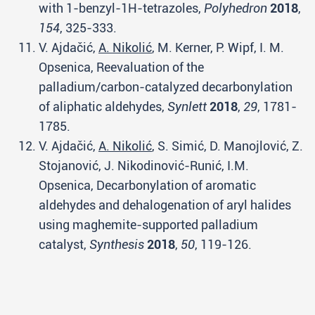
with 1-benzyl-1H-tetrazoles,
Polyhedron
2018
,
154
, 325-333.
V. Ajdačić,
A. Nikolić
, M. Kerner, P. Wipf, I. M.
Opsenica, Reevaluation of the
palladium/carbon-catalyzed decarbonylation
of aliphatic aldehydes,
Synlett
2018
,
29
, 1781-
1785.
V. Ajdačić,
A. Nikolić
, S. Simić, D. Manojlović, Z.
Stojanović, J. Nikodinović-Runić, I.M.
Opsenica, Decarbonylation of aromatic
aldehydes and dehalogenation of aryl halides
using maghemite-supported palladium
catalyst,
Synthesis
2018
,
50
, 119-126.