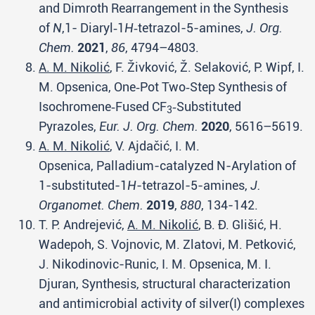
and Dimroth Rearrangement in the Synthesis
of
N
,1- Diaryl‑1
H
‑tetrazol-5-amines,
J. Org.
Chem.
2021
,
86
, 4794–4803.
A. M. Nikolić
, F. Živković, Ž. Selaković, P. Wipf, I.
M. Opsenica, One‐Pot Two‐Step Synthesis of
Isochromene‐Fused CF
‐Substituted
3
Pyrazoles,
Eur. J. Org. Chem.
2020
, 5616–5619.
A. M. Nikolić
, V. Ajdačić, I. M.
Opsenica, Palladium-catalyzed N-Arylation of
1-substituted-1
H
-tetrazol-5-amines,
J.
Organomet. Chem.
2019
,
880
, 134-142.
T. P. Andrejević,
A. M. Nikolić
, B. Ð. Glišić, H.
Wadepoh, S. Vojnovic, M. Zlatovi, M. Petković,
J. Nikodinovic-Runic, I. M. Opsenica, M. I.
Djuran, Synthesis, structural characterization
and antimicrobial activity of silver(I) complexes