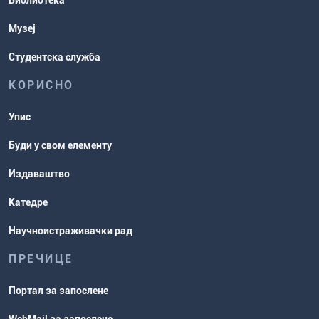
Библиотека
рокови
Музеј
Студентска служба
КОРИСНО
Упис
Буди у свом елементу
Издаваштво
Катедре
Научноистраживачки рад
ПРЕЧИЦЕ
Портал за запослене