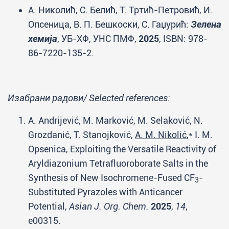
А. Николић, С. Белић, Т. Тртић-Петровић, И.
Опсеница, В. П. Бешкоски, С. Гаџурић:
Зелена
хемија
, УБ-ХФ, УНС ПМФ,
2025
, ISBN: 978-
86-7220-135-2.
Изабрани радови/ Selected references:
A. Andrijević, M. Marković, M. Selaković, N.
Grozdanić, T. Stanojković,
A. M. Nikolić
,* I. M.
Opsenica, Exploiting the Versatile Reactivity of
Aryldiazonium Tetrafluoroborate Salts in the
Synthesis of New Isochromene-Fused CF
-
3
Substituted Pyrazoles with Anticancer
Potential,
Asian J. Org. Chem.
2025
,
14
,
e00315.