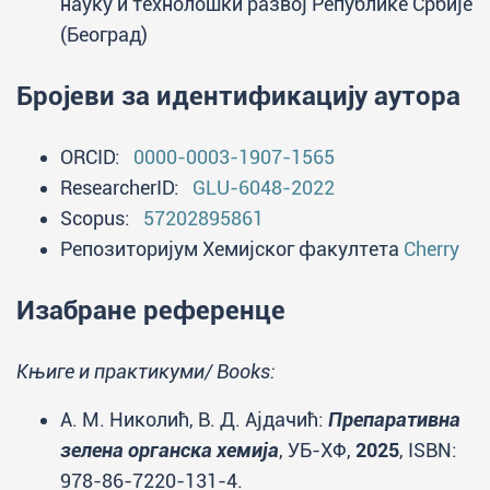
науку и технолошки развој Републике Србије
(Београд)
Бројеви за идентификацију аутора
ORCID:
0000-0003-1907-1565
ResearcherID:
GLU-6048-2022
Scopus:
57202895861
Репозиторијум Хемијског факултета
Cherry
Изабране референце
Књиге и практикуми/ Books:
А. М. Николић, В. Д. Ајдачић:
Препаративна
зелена органска хемија
, УБ-ХФ,
2025
, ISBN:
978-86-7220-131-4.