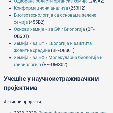
Одабране области органске хемије
(249A2)
Конформациона анализа
(253H2)
Биогеотехнологија са основама зелене
хемије
(455B2)
Основи хемије - за БФ / Биологија
(BF-
OBS01)
Хемија - за БФ / Екологија и заштита
жовитне средине
(BF-OES01)
Хемија - за БФ / Молекуларна биологија и
физиологија
(BF-OMS02)
Учешће у научноистраживачким
пројектима
Активни пројекти:
2023-2026:
Развој фотореактивних агенаса