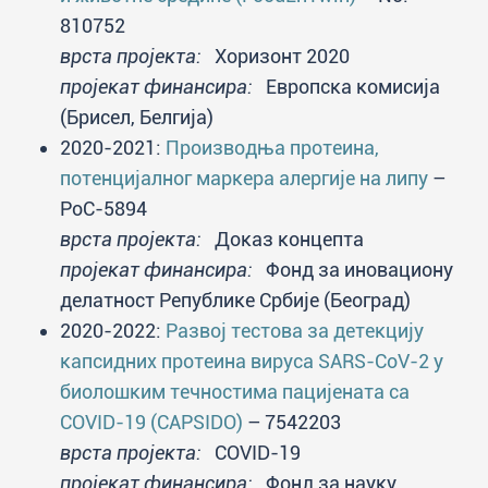
810752
врста пројекта:
Хоризонт 2020
пројекат финансира:
Европска комисија
(Брисел, Белгија)
2020-2021:
Производња протеина,
потенцијалног маркера алергије на липу
–
PoC-5894
врста пројекта:
Доказ концепта
пројекат финансира:
Фонд за иновациону
делатност Републике Србије (Београд)
2020-2022:
Развој тестова за детекцију
капсидних протеина вируса SARS-CoV-2 у
биолошким течностима пацијената са
COVID-19 (CAPSIDO)
– 7542203
врста пројекта:
COVID-19
пројекат финансира:
Фонд за науку