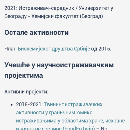
2021: Истраживач-сарадник / Универзитет у
Београду - Хемијски факултет (Београд)
Остале активности
Члан
Биохемијског друштва Србије
од 2015.
Учешће у научноистраживачким
пројектима
Активни пројекти:
2018-2021:
Твининг истраживачких
активности у граничним 'омикс
истраживањима у областима хране, исхране
и животне средине (FoodEnTwin)
– No.