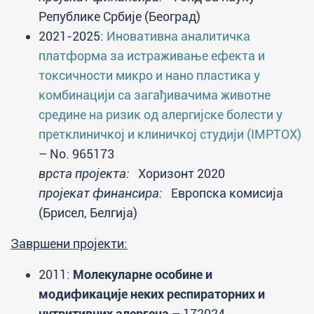
Републике Србије (Београд)
2021-2025:
Иновативна аналитичка
платформа за истраживање ефекта и
токсичности микро и нано пластика у
комбинацији са загађивачима животне
средине на ризик од алергијске болести у
претклиничкој и клиничкој студији (IMPTOX)
– No. 965173
врста пројекта:
Хоризонт 2020
пројекат финансира:
Европска комисија
(Брисел, Белгија)
Завршени пројекти:
2011:
Молекуларне особине и
модификације неких респираторних и
нутритивних алергена
– 172024