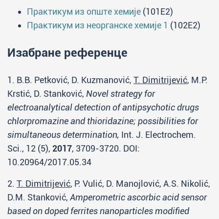
Практикум из опште хемије
(101E2)
Практикум из неорганске хемије 1
(102E2)
Изабране референце
1. B.B. Petković, D. Kuzmanović,
T. Dimitrijević
, M.P.
Krstić, D. Stanković,
Novel strategy for
electroanalytical detection of antipsychotic drugs
chlorpromazine and thioridazine; possibilities for
simultaneous determination,
Int. J. Electrochem.
Sci., 12 (5),
2017
, 3709-3720. DOI:
10.20964/2017.05.34
2.
T. Dimitrijević
, P. Vulić, D. Manojlović, A.S. Nikolić,
D.M. Stanković,
Amperometric ascorbic acid sensor
based on doped ferrites nanoparticles modified