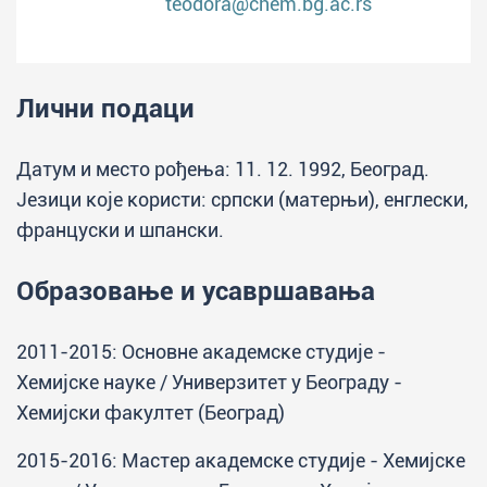
teodora@chem.bg.ac.rs
Лични подаци
Датум и место рођења: 11. 12. 1992, Београд.
Језици које користи: српски (матерњи), енглески,
француски и шпански.
Образовање и усавршавања
2011-2015: Основне академске студије -
Хемијске науке / Универзитет у Београду -
Хемијски факултет (Београд)
2015-2016: Мастер академске студије - Хемијске