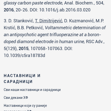
glassy carbon paste electrode,
Anal. Biochem., 504,
2016
, 20-26. DOI: 10.1016/j.ab.2016.03.020
3. D. Stanković,
T. Dimitrijević
, D. Kuzmanović, M.P.
Krstić, B.B. Petković,
Voltammetric determination of
an antipsychotic agent trifluoperazine at a boron-
doped diamond electrode in human urine,
RSC Adv.,
5(129),
2015
, 107058-107063. DOI:
10.1039/c5ra18783d
НАСТАВНИЦИ И
САРАДНИЦИ
Сви наши наставници и сарадници
Сви декани ХФ
Наставници који су раније