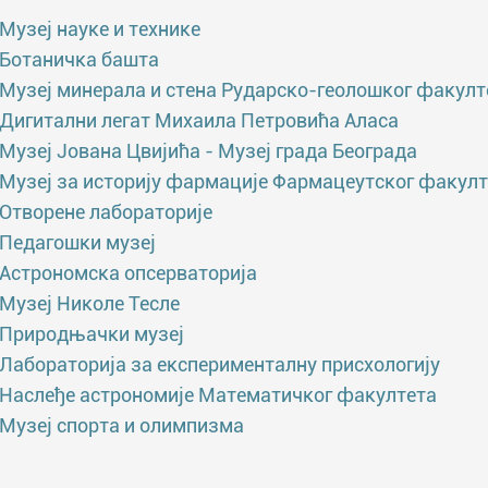
Музеј науке и технике
Ботаничка башта
Музеј минерала и стена Рударско-геолошког факулт
Дигитални легат Михаила Петровића Аласа
Музеј Јована Цвијића - Музеј града Београда
Музеј за историју фармације Фармацеутског факулт
Отворене лабораторије
Педагошки музеј
Астрономска опсерваторија
Музеј Николе Тесле
Природњачки музеј
Лабораторија за експерименталну присхологију
Наслеђе астрономије Математичког факултета
Музеј спорта и олимпизма