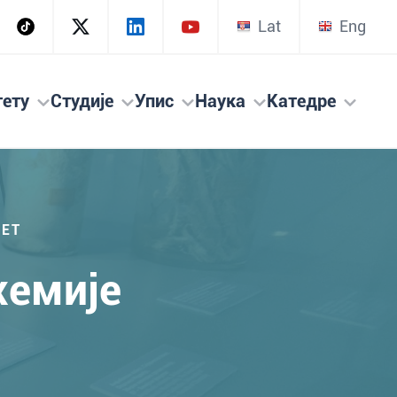
Lat
Eng
тету
Студије
Упис
Наука
Катедре
ТЕТ
хемије