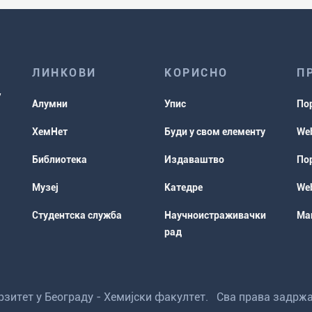
ЛИНКОВИ
КОРИСНО
П
Алумни
Упис
По
ХемНет
Буди у свом елементу
Web
Библиотека
Издаваштво
Пор
Музеј
Катедре
Web
Студентска служба
Научноистраживачки
Мап
рад
ерзитет у Београду - Хемијски факултет. Сва права задрж