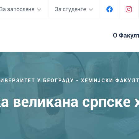
За запослене
За студенте
О Факул
ИВЕРЗИТЕТ У БЕОГРАДУ - ХЕМИЈСКИ ФАКУЛ
а великана српске 