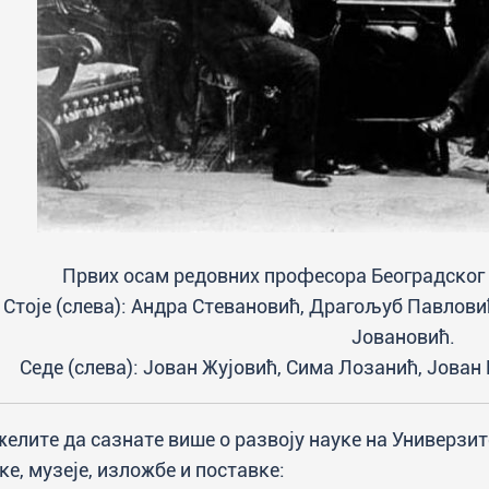
Првих осам редовних професора Београдског у
Стоје (слева): Андра Стевановић, Драгољуб Павлов
Јовановић.
Седе (слева): Јован Жујовић, Сима Лозанић, Јован
желите да сазнате више о развоју науке на Универзит
ке, музеје, изложбе и поставке: