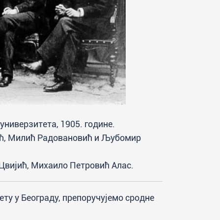
ниверзитета, 1905. године.
ић, Милић Радовановић и Љубомир
 Цвијић, Михаило Петровић Алас.
ету у Београду, препоручујемо сродне