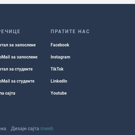
РЕЧИЦЕ
ПРАТИТЕ НАС
ртал за запослене
Facebook
Mail за запослене
Instagram
тал за студенте
TikTok
Mail за студенте
LinkedIn
а сајта
Youtube
ана. Дизајн сајта
mweb