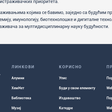
истраживачких приоритета.
аживањима којима се бавимо, заједно са будућим п
емију, имунологију, биотехнолошке и дигиталне техно
аживача за мултидисциплинарну науку будућности.
ЛИНКОВИ
КОРИСНО
П
Алумни
Упис
По
ХемНет
Буди у свом елементу
Web
Библиотека
Издаваштво
Пор
Музеј
Катедре
Web