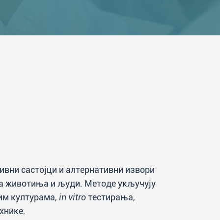
ивни састојци и алтернативни извори
ија животиња и људи. Методе укључују
ким културама,
in vitro
тестирања,
хнике.