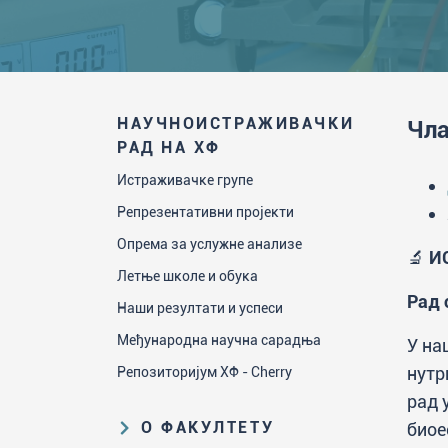
НАУЧНОИСТРАЖИВАЧКИ
Чла
РАД НА ХФ
Истраживачке групе
Репрезентативни пројекти
Опрема за услужне анализе
🔬
И
Летње школе и обука
Рад 
Наши резултати и успеси
Међународна научна сарадња
У на
нутр
Репозиторијум ХФ - Cherry
рад 
О ФАКУЛТЕТУ
биое