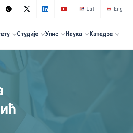
Lat
Eng
тету
Студије
Упис
Наука
Катедре
а
вић