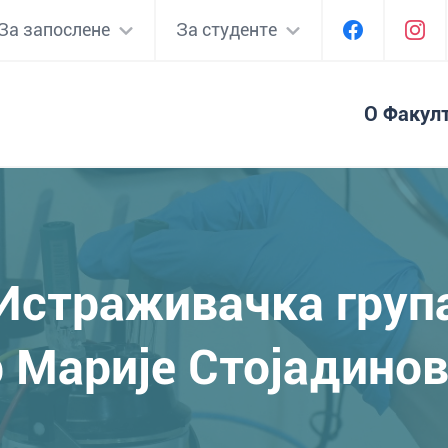
За запослене
За студенте
О Факул
Истраживачка груп
 Маријe Стојадино