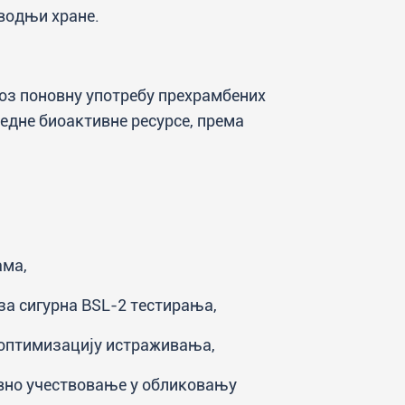
водњи хране.
оз поновну употребу прехрамбених
дне биоактивне ресурсе, према
ама,
 за сигурна BSL-2 тестирања,
и оптимизацију истраживања,
ивно учествовање у обликовању