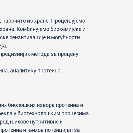
е, нарочито из хране. Процењујемо
хране. Комбинујемо биохемијске и
ске сензитизације и могућности
ја.
 прецизнијих метода за процену
на, аналитику протеина,
вих биолошких извора протеина и
рекла у биотехнолошким процесима
оред њихове нутритивне и
протеина и њихов потенцијал за