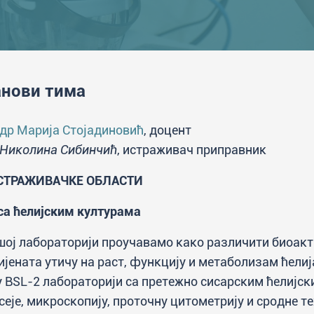
нови тима
др Марија Стојадиновић
, доцент
Николина Сибинчић
, истраживач приправник
СТРАЖИВАЧКЕ ОБЛАСТИ
са ћелијским културама
шој лабораторији проучавамо како различити биоакт
ијената утичу на раст, функцију и метаболизам ћел
у BSL-2 лабораторији са претежно сисарским ћелијс
сеје, микроскопију, проточну цитометрију и сродне те