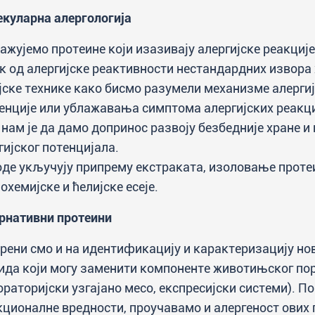
куларна алергологија
ажујемо протеине који изазивају алергијске реакциј
к од алергијске реактивности нестандардних извора 
јске технике како бисмо разумели механизме алергиј
енције или ублажавања симптома алергијских реакци
нам је да дамо допринос развоју безбедније хране и
гијског потенцијала.
де укључују припрему екстраката, изоловање протеи
охемијске и ћелијске есеје.
рнативни протеини
рени смо и на идентификацију и карактеризацију но
ида који могу заменити компоненте животињског по
ораторијски узгајано месо, експресијски системи). П
ционалне вредности, проучавамо и алергеност ових 