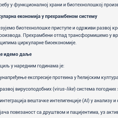
ребу у функционалној храни и биотехнолошкој произ
уларна економија у прехрамбеном систему
зујемо биотехнолошке приступе и одрживи развој кр
роизвода. Прехрамбени отпад трансформишемо у вре
ципима циркуларне биоекономије.
де идемо даље
циљ у наредним годинама је:
унапређење експресије протеина у ћелијским култур
развој вирусоподобних (
virus-like
) система погодних
интеграција вештачке интелигенције (AI) у анализу 
јача повезаност са друштвом и пацијентима, уз акт