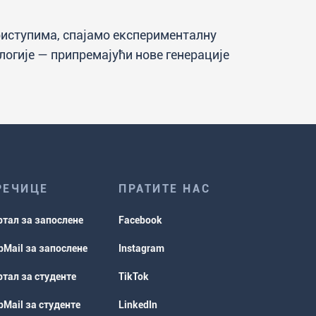
риступима, спајамо експерименталну
логије — припремајући нове генерације
РЕЧИЦЕ
ПРАТИТЕ НАС
ртал за запослене
Facebook
Mail за запослене
Instagram
тал за студенте
TikTok
Mail за студенте
LinkedIn