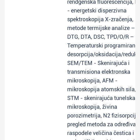
rendgenska fluorescencija, E
- energetski disperzivna
spektroskopija X-zračenja,
metode termijske analize – T
DTG, DTA, DSC, TPD/O/R –
Temperaturski programirana
desorpcija/oksidacija/redukci
SEM/TEM - Skenirajuća i
transmisiona elektronska
mikroskopija, AFM -
mikroskopija atomskih sila,
STM - skenirajuća tunelska
mikroskopija, živina
porozimetrija, N2 fizisorpcija
pregled metoda za određivan
raspodele veličina čestica i