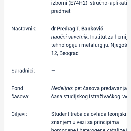
izborni (E74H2), stručno-aplikativ
predmet
Nastavnik:
dr Predrag T. Banković
naučni savetnik
, Institut za hemiju
tehnologiju i metalurgiju, Njegoše
12, Beograd
Saradnici:
—
Fond
Nedeljno:
pet časova predavanja + 
časova:
časa studijskog istraživačkog rad
Ciljevi:
Student treba da ovlada teorijskim
znanjem u vezi sa principima
homogene i heterogene katalize i 