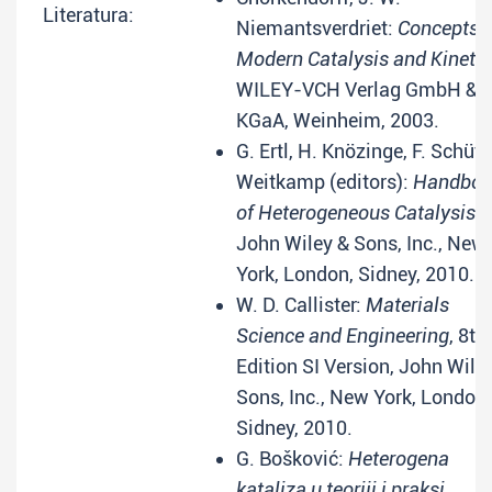
Literatura:
Niemantsverdriet:
Concepts o
Modern Catalysis and Kinetic
WILEY-VCH Verlag GmbH & C
KGaA, Weinheim, 2003.
G. Ertl, H. Knözinge, F. Schüth
Weitkamp (editors):
Handboo
of Heterogeneous Catalysis
,
John Wiley & Sons, Inc., New
York, London, Sidney, 2010.
W. D. Callister:
Materials
Science and Engineering
, 8th
Edition SI Version, John Wile
Sons, Inc., New York, London,
Sidney, 2010.
G. Bošković:
Heterogena
kataliza u teoriji i praksi
,