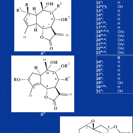
c
11
:
H
c
12
(*):
OH
c
13
:
H
c
14
:
H
c
15
:
H
c,m
16
:
H
c,m
17
:
H
m,h,a
18
:
OAc
m,a
19
:
OAc
m,a
20
:
OAc
m,a
21
:
OAc
m,a
22
:
OAc
m,a
23
:
OAc
3
Δ
R
c
24
:
H
c
25
:
H
c
26
:
H
c
27
:
H
c
28
:
H
c
29
:
OH
c,m
30
:
H
c
31
:
OH
4
Δ