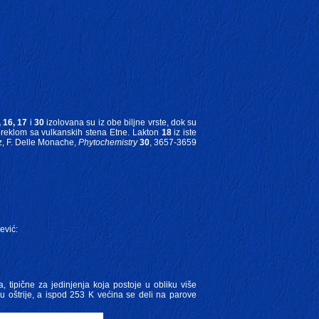
, 16, 17
i
30
izolovana su iz obe biljne vrste, dok su
oreklom sa vulkanskih stena Etne. Lakton
18
iz iste
tz, F. Delle Monache,
Phytochemistry
30
, 3657-3659
ević:
 tipične za jedinjenja koja postoje u obliku više
 oštrije, a ispod 253 K većina se deli na parove