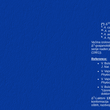
10
(*)
: Δ
c
:
A. c
m
:
A. c
a
:
A. a
h
:
A. h
Većina izolov
3
Δ
-gvajanolidi
serije nađen j
(1991)).
Reference:
V. Bula
J. Nat.
V. Vaj
Phytoc
V. Vaj
Phytoc
V. Bula
"Upore
doktor
3
Δ
-Laktoni
1
konformacija 
oštrih, razdvo