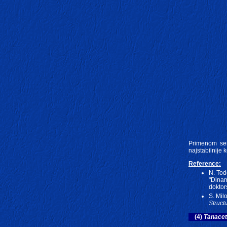
Primenom se
najstabilnije
Reference:
N. Tod
"Dinam
doktor
S. Milo
Struct
(4)
Tanacet