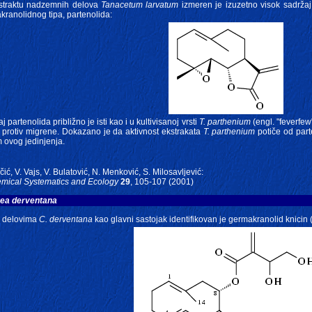
straktu nadzemnih delova
Tanacetum larvatum
izmeren je izuzetno visok sadrža
kranolidnog tipa, partenolida:
 partenolida približno je isti kao i u kultivisanoj vrsti
T. parthenium
(engl. "feverfew
te protiv migrene. Dokazano je da aktivnost ekstrakata
T. parthenium
potiče od par
 ovog jedinjenja.
nčić, V. Vajs, V. Bulatović, N. Menković, S. Milosavljević:
mical Systematics and Ecology
29
, 105-107 (2001)
ea derventana
 delovima
C. derventana
kao glavni sastojak identifikovan je germakranolid knicin