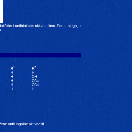
tatičkim i antibiotskim aktivnostima. Pored njega, iz
n.
1
2
R
R
H
H
H
OH
H
OAc
H
OAc
H
H
ažene antifungalne aktivnosti.