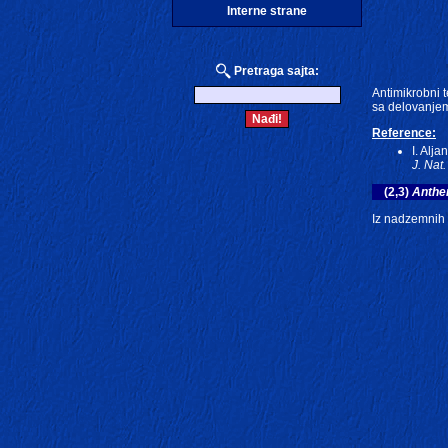
Interne strane
Pretraga sajta:
Antimikrobni t
sa delovanjem 
Reference:
I. Alja
J. Nat.
(2,3)
Anthe
Iz nadzemnih 