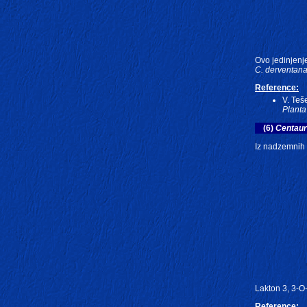
Ovo jedinjenje
C. derventan
Reference:
V. Teše
Planta
(6)
Centaur
Iz nadzemnih
Lakton 3, 3-O-
Reference: