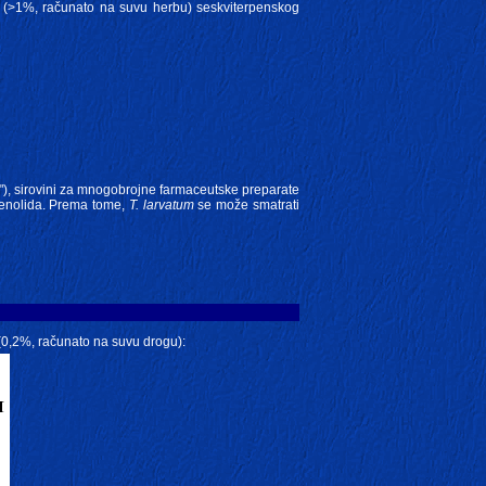
j (>1%, računato na suvu herbu) seskviterpenskog
"), sirovini za mnogobrojne farmaceutske preparate
tenolida. Prema tome,
T. larvatum
se može smatrati
 (0,2%, računato na suvu drogu):