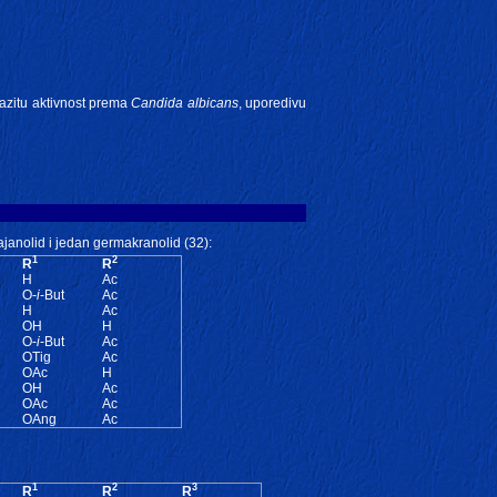
zrazitu aktivnost prema
Candida albicans
, uporedivu
janolid i jedan germakranolid (32):
1
2
R
R
H
Ac
O-
i
-But
Ac
H
Ac
OH
H
O-
i
-But
Ac
OTig
Ac
OAc
H
OH
Ac
OAc
Ac
OAng
Ac
1
2
3
R
R
R