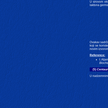
U sirovom ek
laktona germa
Ovakav sadržaj
koji se koris
novim izvorom
Reference:
I. Alja
Bioche
(5)
Centaur
U nadzemnim