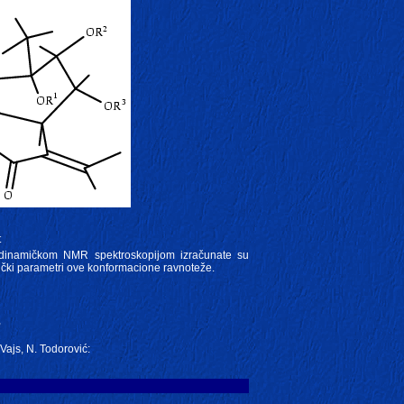
t
dinamičkom NMR spektroskopijom izračunate su
ički parametri ove konformacione ravnoteže.
,
 Vajs, N. Todorović: