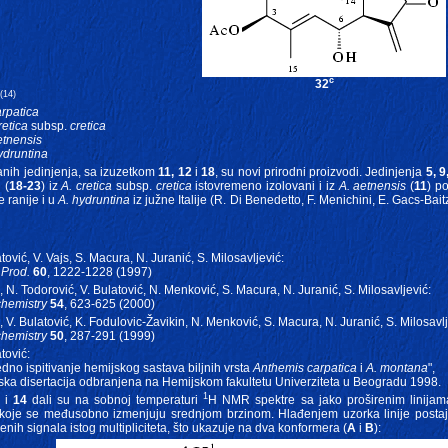
c
32
(14)
arpatica
retica
subsp.
cretica
etnensis
ydruntina
anih jedinjenja, sa izuzetkom
11, 12
i
18
, su novi prirodni proizvodi. Jedinjenja
5, 9
 (
18-23
) iz
A. cretica
subsp.
cretica
istovremeno izolovani i iz
A. aetnensis
(
11
) p
e ranije i u
A. hydruntina
iz južne Italije (R. Di Benedetto, F. Menichini, E. Gacs-Bai
tović, V. Vajs, S. Macura, N. Juranić, S. Milosavljević:
 Prod.
60
, 1222-1228 (1997)
s, N. Todorović, V. Bulatović, N. Menković, S. Macura, N. Juranić, S. Milosavljević:
hemistry
54
, 623-625 (2000)
s, V. Bulatović, K. Fodulovic-Žavikin, N. Menković, S. Macura, N. Juranić, S. Milosavlj
hemistry
50
, 287-291 (1999)
tović:
dno ispitivanje hemijskog sastava biljnih vrsta
Anthemis carpatica
i
A. montana
",
ska disertacija odbranjena na Hemijskom fakultetu Univerziteta u Beogradu 1998.
1
3
i
14
dali su na sobnoj temperaturi
H NMR spektre sa jako proširenim linijama,
koje se međusobno izmenjuju srednjom brzinom. Hlađenjem uzorka linije postaju
jenih signala istog multipliciteta, što ukazuje na dva konformera (
A
i
B
):