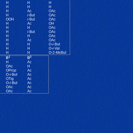
H
H
H
H
H
H
H
Ac
OAc
H
i
-But
OAc
OOH
i
-But
OAc
H
Ac
OH
H
H
OAc
H
i
-But
OAc
H
H
OAc
H
Ac
OAc
H
H
O-
i
-But
H
H
O-
i
-Val
H
H
O-2-MeBut
1
2
R
R
H
Ac
OAc
H
OProp
Ac
O-
i
-But
Ac
OTig
Ac
O-
i
-But
Ac
OAc
Ac
OAc
Ac