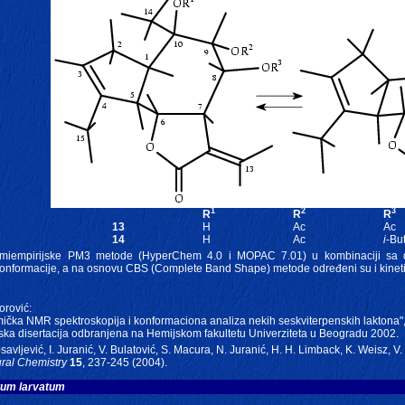
1
2
3
R
R
R
13
H
Ac
Ac
14
H
Ac
i
-Bu
miempirijske PM3 metode (HyperChem 4.0 i MOPAC 7.01) u kombinaciji sa 
 konformacije, a na osnovu CBS (Complete Band Shape) metode određeni su i kinet
orović:
ička NMR spektroskopija i konformaciona analiza nekih seskviterpenskih laktona"
ska disertacija odbranjena na Hemijskom fakultetu Univerziteta u Beogradu 2002.
savljević, I. Juranić, V. Bulatović, S. Macura, N. Juranić, H. H. Limback, K. Weisz, V.
ural Chemistry
15
, 237-245 (2004).
um larvatum