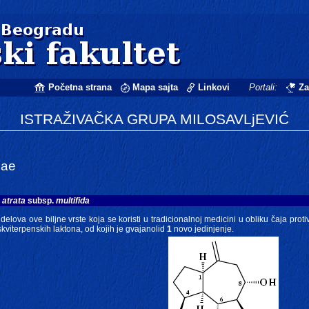
Početna strana
Mapa sajta
Linkovi
Portali:
Za
ISTRAŽIVAČKA GRUPA MILOSAVLjEVIĆ
eae
 atrata
subsp.
multifida
elova ove biljne vrste koja se koristi u tradicionalnoj medicini u obliku čaja protiv
skviterpenskih laktona, od kojih je gvajanolid
1
novo jedinjenje.