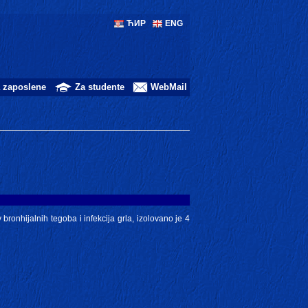
ЋИР
ENG
 zaposlene
Za studente
WebMail
 bronhijalnih tegoba i infekcija grla, izolovano je 4