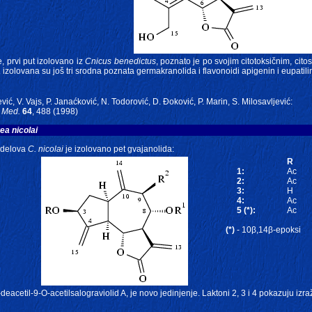
, prvi put izolovano iz
Cnicus benedictus
, poznato je po svojim citotoksičnim, citos
a
izolovana su još tri srodna poznata germakranolida i flavonoidi apigenin i eupatili
vić, V. Vajs, P. Janaćković, N. Todorović, D. Đoković, P. Marin, S. Milosavljević:
 Med.
64
, 488 (1998)
ea nicolai
 delova
C. nicolai
je izolovano pet gvajanolida:
R
1:
Ac
2:
Ac
3:
H
4:
Ac
5 (*):
Ac
(*)
- 10β,14β-epoksi
deacetil-9-O-acetilsalograviolid A, je novo jedinjenje. Laktoni 2, 3 i 4 pokazuju izr