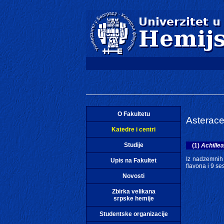
O Fakultetu
Asterac
Katedre i centri
Studije
(1)
Achillea
Iz nadzemnih d
Upis na Fakultet
flavona i 9 se
Novosti
Zbirka velikana
srpske hemije
Studentske organizacije