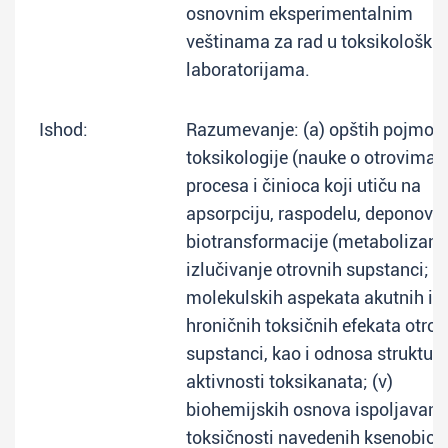
osnovnim eksperimentalnim
veštinama za rad u toksikološki
laboratorijama.
Ishod:
Razumevanje: (a) opštih pojmova
toksikologije (nauke o otrovima);
procesa i činioca koji utiču na
apsorpciju, raspodelu, deponovan
biotransformacije (metabolizam)
izlučivanje otrovnih supstanci;
molekulskih aspekata akutnih i
hroničnih toksičnih efekata otrov
supstanci, kao i odnosa strukture
aktivnosti toksikanata; (v)
biohemijskih osnova ispoljavanj
toksičnosti navedenih ksenobiot