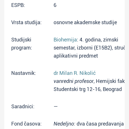
ESPB:
6
Vrsta studija:
osnovne akademske studije
Studijski
Biohemija
: 4. godina, zimski
program:
semestar, izborni (E15B2), struč
aplikativni predmet
Nastavnik:
dr Milan R. Nikolić
vanredni profesor
, Hemijski fakul
Studentski trg 12-16, Beograd
Saradnici:
—
Fond časova:
Nedeljno:
dva časa predavanja + 