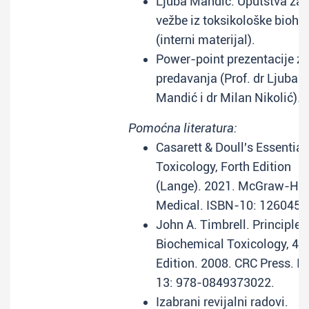
Ljuba Mandić: Uputstva za
vežbe iz toksikološke biohe
(interni materijal).
Power-point prezentacije z
predavanja (Prof. dr Ljuba
Mandić i dr Milan Nikolić).
Pomoćna literatura:
Casarett & Doull's Essential
Toxicology, Forth Edition
(Lange). 2021. McGraw-Hill
Medical. ISBN-10: 1260452
John A. Timbrell. Principles
Biochemical Toxicology, 4t
Edition. 2008. CRC Press. I
13: 978-0849373022.
Izabrani revijalni radovi.