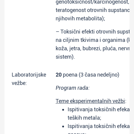
genotoksičnost/karcinogenost,
teratogenost otrovnih supstanci i
njihovih metabolita);
– Toksični efekti otrovnih supsta
na ciljnim tkivima i organima (kr
koža, jetra, bubrezi, pluća, nervni
sistem).
Laboratorijske
20
poena (3 časa nedeljno)
vežbe:
Program rada:
Teme eksperimentalnih vežbi
:
Ispitivanja toksičnih efekat
teških metala;
Ispitivanja toksičnih efekat