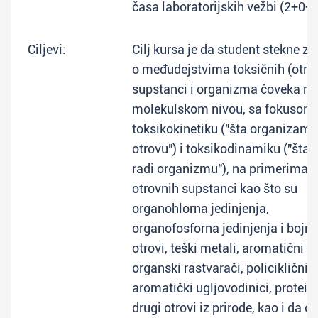
časa laboratorijskih vežbi (2+0+
Ciljevi:
Cilj kursa je da student stekne z
o međudejstvima toksičnih (otro
supstanci i organizma čoveka na
molekulskom nivou, sa fokusom
toksikokinetiku ("šta organizam 
otrovu") i toksikodinamiku ("šta 
radi organizmu"), na primerima
otrovnih supstanci kao što su
organohlorna jedinjenja,
organofosforna jedinjenja i bojni
otrovi, teški metali, aromatični
organski rastvarači, policiklični
aromatički ugljovodinici, proteini
drugi otrovi iz prirode, kao i da o