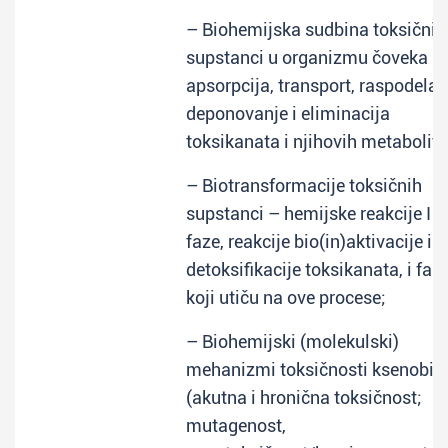
– Biohemijska sudbina toksičnih
supstanci u organizmu čoveka (u
apsorpcija, transport, raspodela,
deponovanje i eliminacija
toksikanata i njihovih metabolita
– Biotransformacije toksičnih
supstanci – hemijske reakcije I i I
faze, reakcije bio(in)aktivacije i
detoksifikacije toksikanata, i fakt
koji utiču na ove procese;
– Biohemijski (molekulski)
mehanizmi toksičnosti ksenobio
(akutna i hronična toksičnost;
mutagenost,