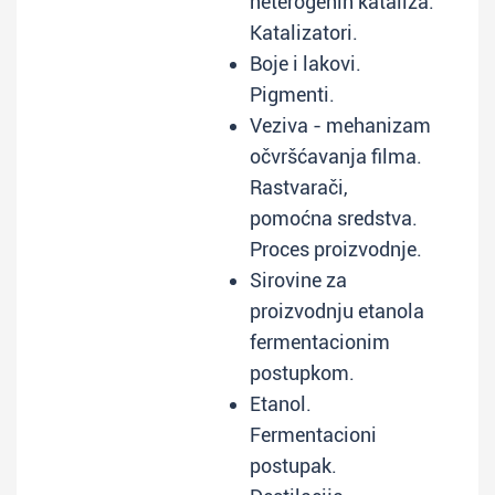
heterogenih kataliza.
Katalizatori.
Boje i lakovi.
Pigmenti.
Veziva - mehanizam
očvršćavanja filma.
Rastvarači,
pomoćna sredstva.
Proces proizvodnje.
Sirovine za
proizvodnju etanola
fermentacionim
postupkom.
Etanol.
Fermentacioni
postupak.