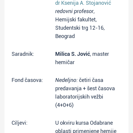
dr Ksenija A. Stojanović
redovni profesor
,
Hemijski fakultet,
Studentski trg 12-16,
Beograd
Saradnik:
Milica S. Jović
, master
hemičar
Fond časova:
Nedeljno:
četiri časa
predavanja + šest časova
laboratorijskih vežbi
(4+0+6)
Ciljevi:
U okviru kursa Odabrane
oblasti primenjene hemije