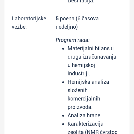
Destilacija.
Laboratorijske
5
poena (6 časova
vežbe:
nedeljno)
Program rada:
Materijalni bilans u
druga izračunavanja
u hemijskoj
industriji.
Hemijska analiza
složenih
komercijalnih
proizvoda.
Analiza hrane.
Karakterizacija
zeolita (NMR čvrstog