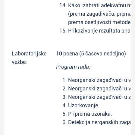
Kako izabrati adekvatnu me
(prema zagađivaču, prema s
prema osetljivosti metode).
Prikazivanje rezultata anali
Laboratorijske
10
poena (5 časova nedeljno)
vežbe:
Program rada:
Neorganski zagađivači u vo
Neorganski zagađivači u va
Neorganski zagađivači u zem
Uzorkovanje.
Priprema uzoraka.
Detekcija nerganskih zagađ