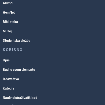
Alumni
Rasporedi aktivnosti i ispitni rokovi
HemNet
Biblioteka
Muzej
Studentska služba
KORISNO
Upis
Budi u svom elementu
Izdavaštvo
Katedre
Naučnoistraživački rad