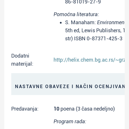
86-81019-27-9
Pomoćna literatura:
S. Manaham:
Environmenta
5th ed, Lewis Publishers, 1
str) ISBN 0-87371-425-3
Dodatni
http://helix.chem.bg.ac.rs/~grze
materijal:
NASTAVNE OBAVEZE I NAČIN OCENJIVAN
Predavanja:
10
poena (3 časa nedeljno)
Program rada: