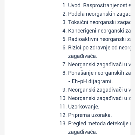
Uvod. Rasprostranjenost el
Podela neorganskih zagađi
Toksični neorganski zagađi
Kancerigeni neorganski zag
Radioaktivni neorganski za
Rizici po zdravnje od neorg
zagađivača.
Neorganski zagađivači u vo
Ponašanje neorganskih zah
- Eh-pH dijagrami.
Neorganski zagađivači u va
Neorganski zagađivači u zem
Uzorkovanje.
Priprema uzoraka.
Pregled metoda detekcije n
zagađivača.