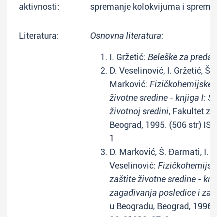
aktivnosti:
spremanje kolokvijuma i spreman
Literatura:
Osnovna literatura:
I. Gržetić:
Beleške za preda
D. Veselinović, I. Gržetić, Š.
Marković:
Fizičkohemijske 
životne sredine - knjiga I: St
životnoj sredini
, Fakultet za
Beograd, 1995. (506 str) I
1
D. Marković, Š. Đarmati, I. G
Veselinović:
Fizičkohemijsk
zaštite životne sredine - knji
zagađivanja posledice i zaš
u Beogradu, Beograd, 1996. 