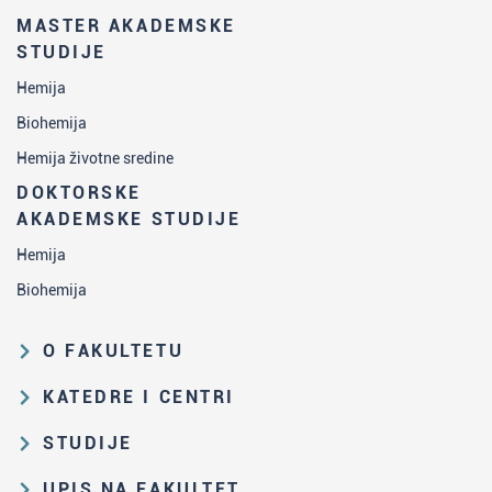
MASTER AKADEMSKE
STUDIJE
Hemija
Biohemija
Hemija životne sredine
DOKTORSKE
AKADEMSKE STUDIJE
Hemija
Biohemija
O FAKULTETU
Obrazovna i naučna delatnost
KATEDRE I CENTRI
Organizaciona i upravljačka
Katedra za analitičku hemiju
STUDIJE
struktura
Katedra za biohemiju
Put studiranja na HF
Zakon o visokom obrazovanju i
UPIS NA FAKULTET