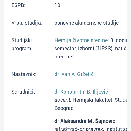
ESPB:
10
Vrsta studija:
osnovne akademske studije
Studijski
Hemija životne sredine
: 3. godina
program:
semestar, izborni (1IP2S), naučn
predmet
Nastavnik:
dr Ivan A. Gržetić
Saradnici:
dr Konstantin B. Ilijević
docent
, Hemijski fakultet, Studen
Beograd
dr Aleksandra M. Šajnović
istraživač-pripravnik
, Institut za