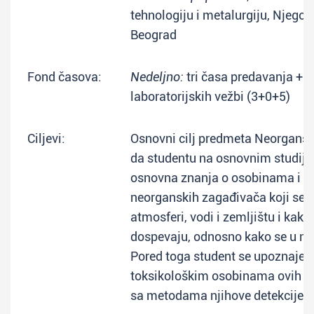
tehnologiju i metalurgiju, Njegoš
Beograd
Fond časova:
Nedeljno:
tri časa predavanja + 
laboratorijskih vežbi (3+0+5)
Ciljevi:
Osnovni cilj predmeta Neorgansk
da studentu na osnovnim studij
osnovna znanja o osobinama i p
neorganskih zagađivača koji se p
atmosferi, vodi i zemljištu i kako 
dospevaju, odnosno kako se u nj
Pored toga student se upoznaje
toksikološkim osobinama ovih z
sa metodama njihove detekcije i k