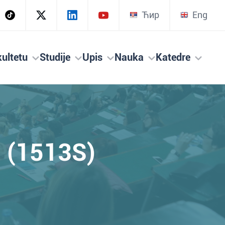
Ћир
Eng
ultetu
Studije
Upis
Nauka
Katedre
a (1513S)