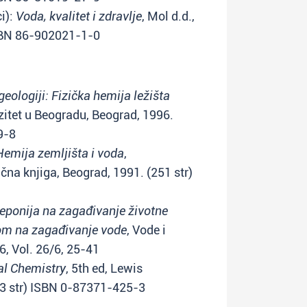
ci):
Voda, kvalitet i zdravlje
, Mol d.d.,
ISBN 86-902021-1-0
geologiji: Fizička hemija ležišta
rzitet u Beogradu, Beograd, 1996.
9-8
Hemija zemljišta i voda
,
učna knjiga, Beograd, 1991. (251 str)
z deponija na zagađivanje životne
om na zagađivanje vode
, Vode i
6, Vol. 26/6, 25-41
l Chemistry
, 5th ed, Lewis
83 str) ISBN 0-87371-425-3