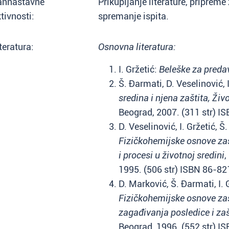
annastavne
Prikupljanje literature, priprem
tivnosti:
spremanje ispita.
teratura:
Osnovna literatura:
I. Gržetić:
Beleške za preda
Š. Đarmati, D. Veselinović, 
sredina i njena zaštita, Živ
Beograd, 2007. (311 str) 
D. Veselinović, I. Gržetić, 
Fizičkohemijske osnove zašt
i procesi u životnoj sredini
,
1995. (506 str) ISBN 86-8
D. Marković, Š. Đarmati, I. 
Fizičkohemijske osnove zašti
zagađivanja posledice i zaš
Beograd, 1996. (552 str) 