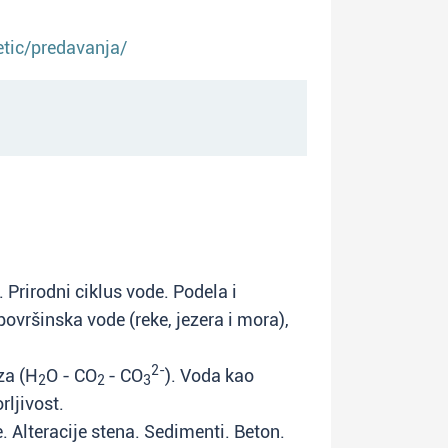
etic/predavanja/
 Prirodni ciklus vode. Podela i
ovršinska vode (reke, jezera i mora),
2-
za (H
O - CO
- CO
). Voda kao
2
2
3
rljivost.
 Alteracije stena. Sedimenti. Beton.