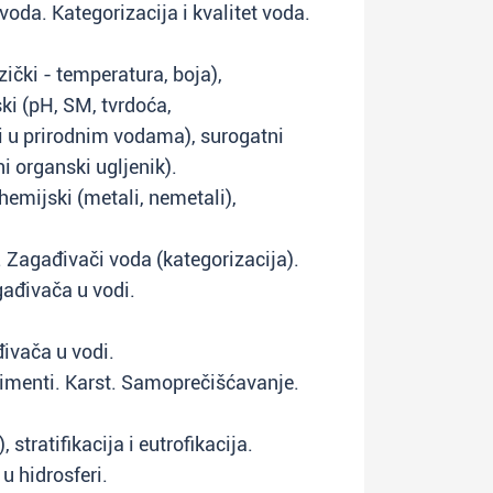
oda. Kategorizacija i kvalitet voda.
zički - temperatura, boja),
ski (pH, SM, tvrdoća,
vi u prirodnim vodama), surogatni
i organski ugljenik).
hemijski (metali, nemetali),
. Zagađivači voda (kategorizacija).
ađivača u vodi.
ivača u vodi.
imenti. Karst. Samoprečišćavanje.
 stratifikacija i eutrofikacija.
u hidrosferi.