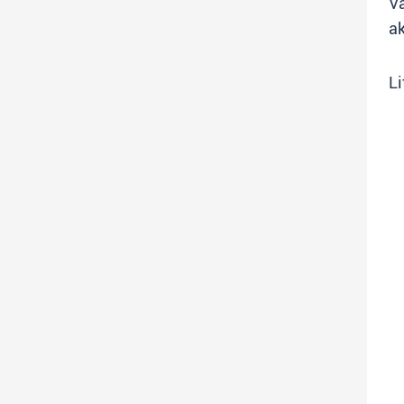
V
ak
Li