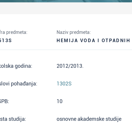
fra predmeta:
Naziv predmeta:
513S
HEMIJA VODA I OTPADNIH
olska godina:
2012/2013.
lovi pohađanja:
1302S
SPB:
10
sta studija:
osnovne akademske studije