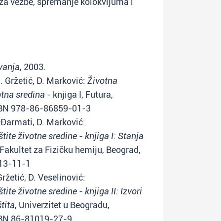
e za vežbe, spremanje kolokvijuma i
vanja
, 2003.
I. Gržetić, D. Marković:
Životna
otna sredina
- knjiga I, Futura,
ISBN 978-86-86859-01-3
Š. Đarmati, D. Marković:
ite životne sredine - knjiga I: Stanja
 Fakultet za Fizičku hemiju, Beograd,
213-11-1
Gržetić, D. Veselinović:
te životne sredine - knjiga II: Izvori
tita
, Univerzitet u Beogradu,
ISBN 86-81019-27-9