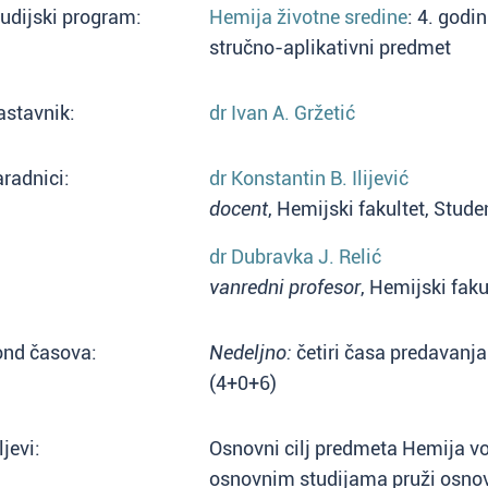
udijski program:
Hemija životne sredine
: 4. godi
stručno-aplikativni predmet
astavnik:
dr Ivan A. Gržetić
radnici:
dr Konstantin B. Ilijević
docent
, Hemijski fakultet, Stud
dr Dubravka J. Relić
vanredni profesor
, Hemijski faku
ond časova:
Nedeljno:
četiri časa predavanja
(4+0+6)
ljevi:
Osnovni cilj predmeta Hemija vo
osnovnim studijama pruži osno