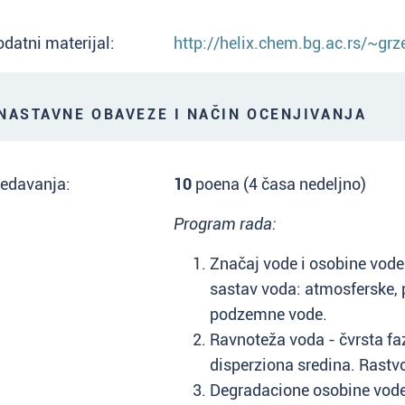
datni materijal:
http://helix.chem.bg.ac.rs/~grz
ASTAVNE OBAVEZE I NAČIN OCENJIVANJA
redavanja:
10
poena (4 časa nedeljno)
Program rada:
Značaj vode i osobine vode.
sastav voda: atmosferske, p
podzemne vode.
Ravnoteža voda - čvrsta fa
disperziona sredina. Rastvo
Degradacione osobine vode.