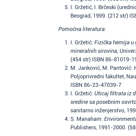
I. Gržetić, I. Brčeski (uredni
Beograd, 1999. (212 str) 
Pomoćna literatura:
I. Gržetić:
Fizička hemija u 
mineralnih sirovina
, Unive
(454 str) ISBN 86-81019-1
M. Janković, M. Pantović:
Poljoprivredni fakultet, Na
ISBN 86-23-47039-7
I. Gržetić:
Uticaj filtrata i
sredine sa posebnim osvrt
sanitarno inženjerstvo, 199
S. Manaham:
Environmenta
Publishers, 1991-2000. (5