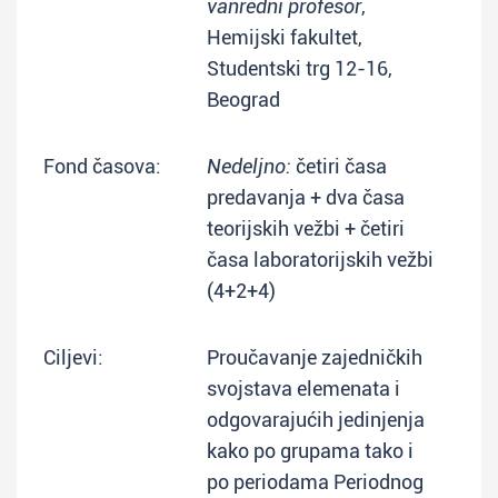
vanredni profesor
,
Hemijski fakultet,
Studentski trg 12-16,
Beograd
Fond časova:
Nedeljno:
četiri časa
predavanja + dva časa
teorijskih vežbi + četiri
časa laboratorijskih vežbi
(4+2+4)
Ciljevi:
Proučavanje zajedničkih
svojstava elemenata i
odgovarajućih jedinjenja
kako po grupama tako i
po periodama Periodnog