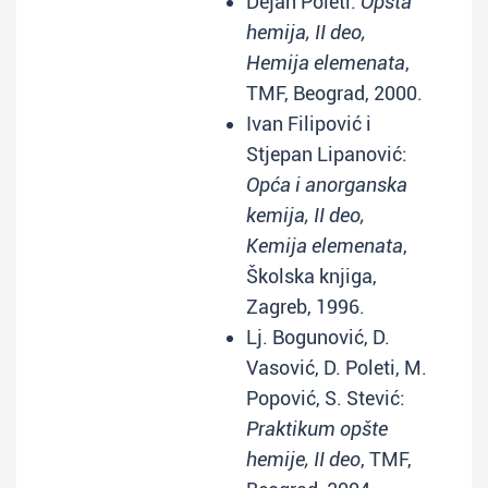
Dejan Poleti:
Opšta
hemija, II deo,
Hemija elemenata
,
TMF, Beograd, 2000.
Ivan Filipović i
Stjepan Lipanović:
Opća i anorganska
kemija, II deo,
Kemija elemenata
,
Školska knjiga,
Zagreb, 1996.
Lj. Bogunović, D.
Vasović, D. Poleti, M.
Popović, S. Stević:
Praktikum opšte
hemije, II deo
, TMF,