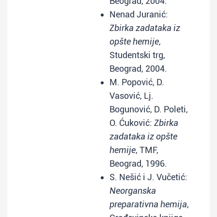
Beograd, 2004.
Nenad Juranić:
Zbirka zadataka iz
opšte hemije
,
Studentski trg,
Beograd, 2004.
M. Popović, D.
Vasović, Lj.
Bogunović, D. Poleti,
O. Ćuković:
Zbirka
zadataka iz opšte
hemije
, TMF,
Beograd, 1996.
S. Nešić i J. Vučetić:
Neorganska
preparativna hemija
,