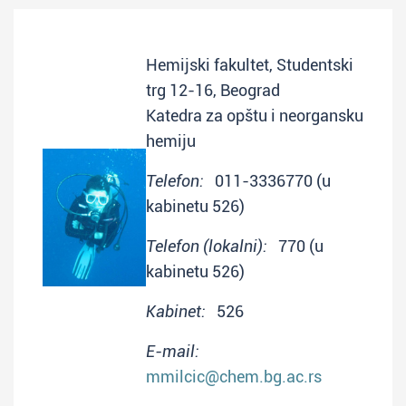
Hemijski fakultet, Studentski
trg 12-16, Beograd
Katedra za opštu i neorgansku
hemiju
Telefon:
011-3336770 (u
kabinetu 526)
Telefon (lokalni):
770 (u
kabinetu 526)
Kabinet:
526
E-mail:
mmilcic@chem.bg.ac.rs