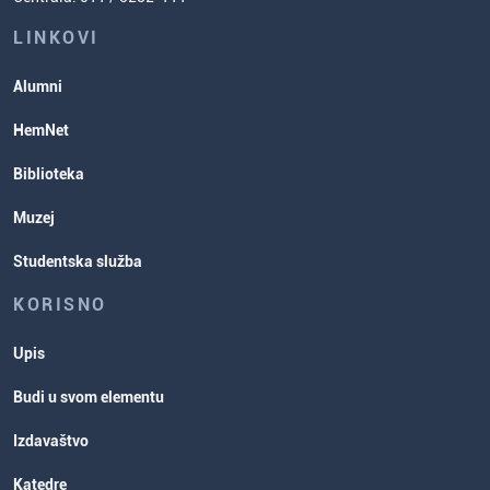
ispita
Studentske organizacije
LINKOVI
Studentska služba
Alumni
Rasporedi aktivnosti i ispitni rokovi
HemNet
Biblioteka
Muzej
Studentska služba
KORISNO
Upis
Budi u svom elementu
Izdavaštvo
Katedre