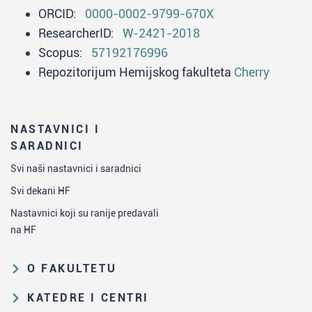
ORCID:
0000-0002-9799-670X
ResearcherID:
W-2421-2018
Scopus:
57192176996
Repozitorijum Hemijskog fakulteta
Cherry
NASTAVNICI I
SARADNICI
Svi naši nastavnici i saradnici
Svi dekani HF
Nastavnici koji su ranije predavali
na HF
O FAKULTETU
Obrazovna i naučna delatnost
KATEDRE I CENTRI