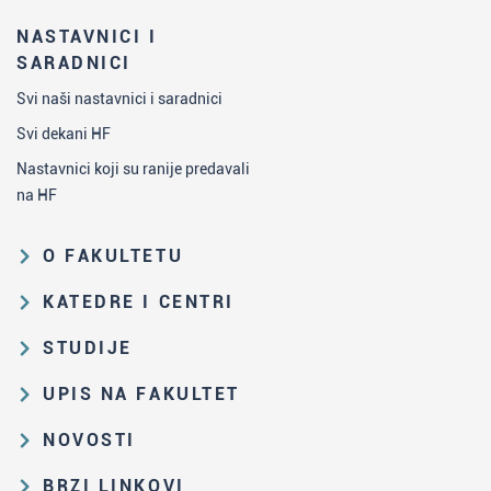
NASTAVNICI I
SARADNICI
Svi naši nastavnici i saradnici
Svi dekani HF
Nastavnici koji su ranije predavali
na HF
O FAKULTETU
Obrazovna i naučna delatnost
KATEDRE I CENTRI
Organizaciona i upravljačka
Katedra za analitičku hemiju
STUDIJE
struktura
Katedra za biohemiju
Put studiranja na HF
Zakon o visokom obrazovanju i
UPIS NA FAKULTET
Katedra za nastavu hemije
propisi Fakulteta
Osnovne i integrisane akademske
Rezultati prijemnih ispita i rang-
NOVOSTI
Katedra za opštu i neorgansku
studije
Istorija Fakulteta
liste
hemiju
Sve aktuelne vesti
Master akademske studije
Zbirka velikana srpske hemije
BRZI LINKOVI