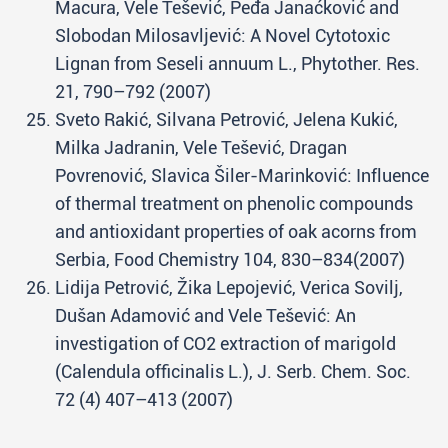
Macura, Vele Tešević, Peđa Janaćković and
Slobodan Milosavljević: A Novel Cytotoxic
Lignan from Seseli annuum L., Phytother. Res.
21, 790–792 (2007)
Sveto Rakić, Silvana Petrović, Jelena Kukić,
Milka Jadranin, Vele Tešević, Dragan
Povrenović, Slavica Šiler-Marinković: Influence
of thermal treatment on phenolic compounds
and antioxidant properties of oak acorns from
Serbia, Food Chemistry 104, 830–834(2007)
Lidija Petrović, Žika Lepojević, Verica Sovilj,
Dušan Adamović and Vele Tešević: An
investigation of CO2 extraction of marigold
(Calendula officinalis L.), J. Serb. Chem. Soc.
72 (4) 407–413 (2007)