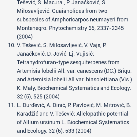
Tešević, S. Macura., P. Janaćković, S.
Milosavljević: Guaianolides from two
subspecies of Amphoricarpos neumayeri from
Montenegro. Phytochemistry 65, 2337-2345
(2004)
V. Tešević, S. Milosavljević, V. Vajs, P.
Janaćković, D. Jović, Lj. Vujisić:
Tetrahydrofuran-type sesquiterpenes from
Artemisia lobelii All. var. canescens (DC.) Briqu.
and Artemisia lobelii All var. biasolettiana (Vis.)
K. Maly, Biochemical Systematics and Ecology,
32 (5), 525 (2004)
L. Đurđević, A. Dinić, P. Pavlović, M. Mitrović, B.
Karadžić and V. Tešević: Allelopathic potential
of Allium ursinum L. Biochemical Systematics
and Ecology, 32 (6), 533 (2004)