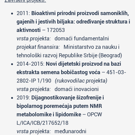
2011:
Bioaktivni prirodni proizvodi samoniklih,
gajenih i jestivih biljaka: određivanje struktura i
aktivnosti
– 172053
vrsta projekta:
domaći fundamentalni
projekat finansira:
Ministarstvo za nauku i
tehnološki razvoj Republike Srbije (Beograd)
2014-2015:
Novi dijetetski proizvod na bazi
ekstrakta semena bobičastog voća
– 451-03-
2802-IP 1/190
(rukovodilac projekta)
vrsta projekta:
domaći inovacioni
2019:
Dijagnostikovanje šizofrenije i
bipolarnog poremećaja putem NMR
metabolomike i lipidomike
– OPCW
L/ICA/ICB/217652/18
vrsta projekta:
međunarodni