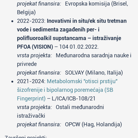
projekat finansira:
Evropska komisija (Brisel,
Belgija)
2022-2023:
Inovativni in situ/ek situ tretman
vode i sedimenta zagađenih per- i
polifluoroalkil supstancama – istraživanje
PFOA (VISION)
– 104 01.02.2022.
vrsta projekta:
Međunarodna saradnja nauke i
privrede
projekat finansira:
SOLVAY (Milano, Italija)
2021-2024:
Metabolomski "otisci prstiju"
šizofrenije i bipolarnog poremećaja (SB
Fingerprint)
– L/ICA/ICB-108/21
vrsta projekta:
Ostali međunarodni
istraživački
projekat finansira:
OPCW (Hag, Holandija)
Završeni projekti: