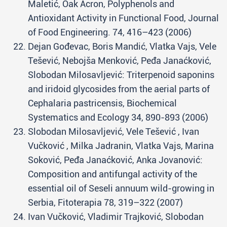
Maletić, Oak Acron, Polyphenols and
Antioxidant Activity in Functional Food, Journal
of Food Engineering. 74, 416–423 (2006)
Dejan Gođevac, Boris Mandić, Vlatka Vajs, Vele
Tešević, Nebojša Menković, Peđa Janaćković,
Slobodan Milosavljević: Triterpenoid saponins
and iridoid glycosides from the aerial parts of
Cephalaria pastricensis, Biochemical
Systematics and Ecology 34, 890-893 (2006)
Slobodan Milosavljević, Vele Tešević , Ivan
Vučković , Milka Jadranin, Vlatka Vajs, Marina
Soković, Peđa Janaćković, Anka Jovanović:
Composition and antifungal activity of the
essential oil of Seseli annuum wild-growing in
Serbia, Fitoterapia 78, 319–322 (2007)
Ivan Vučković, Vladimir Trajković, Slobodan