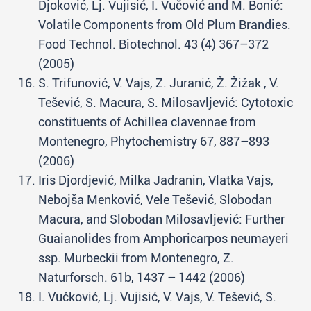
Djoković, Lj. Vujisić, I. Vučović and M. Bonić:
Volatile Components from Old Plum Brandies.
Food Technol. Biotechnol. 43 (4) 367–372
(2005)
S. Trifunović, V. Vajs, Z. Juranić, Ž. Žižak , V.
Tešević, S. Macura, S. Milosavljević: Cytotoxic
constituents of Achillea clavennae from
Montenegro, Phytochemistry 67, 887–893
(2006)
Iris Djordjević, Milka Jadranin, Vlatka Vajs,
Nebojša Menković, Vele Tešević, Slobodan
Macura, and Slobodan Milosavljević: Further
Guaianolides from Amphoricarpos neumayeri
ssp. Murbeckii from Montenegro, Z.
Naturforsch. 61b, 1437 – 1442 (2006)
I. Vučković, Lj. Vujisić, V. Vajs, V. Tešević, S.