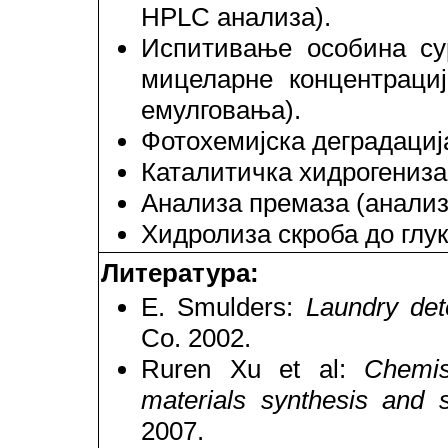
HPLC анализа).
Испитивање особина су
мицеларне концентрациј
емулговања).
Фотохемијска деградација
Каталитичка хидрогениза
Анализа премаза (анализа
Хидролиза скроба до глук
Литература:
E. Smulders:
Laundry det
Co. 2002.
Ruren Xu et al:
Chemis
materials synthesis and s
2007.