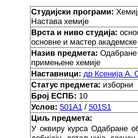
Студијски програми:
Хемиј
Настава хемије
Врста и ниво студија:
основ
основне и мастер академске
Назив предмета:
Одабране 
примењене хемије
Наставници:
др Ксенија А. 
Статус предмета:
изборни
Број ЕСПБ:
10
Услов:
501A1
/
501S1
Циљ предмета:
У оквиру курса Одабране о