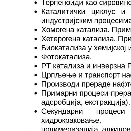
Терпеноиди као сировине 
Каталитички циклус и 
индустријским процесима
Хомогена катализа. Прим
Хетерогена катализа. Пр
Биокатализа у хемијској 
Фотокатализа.
PT катализа и инверзна 
Црпљење и транспорт на
Производи прераде нафт
Примарни процеси прерад
адсробција, екстракција).
Секундарни процеси
хидрокраковање, р
полимеризација, алкилов