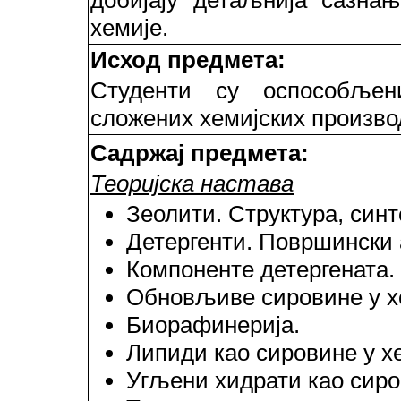
добијају детаљнија сазна
хемије.
Исход предмета:
Студенти су оспособљен
сложених хемијских произво
Садржај предмета:
Теоријска настава
Зеолити. Структура, синт
Детергенти. Површински а
Компоненте детергената.
Обновљиве сировине у хе
Биорафинерија.
Липиди као сировине у хе
Угљени хидрати као сиров