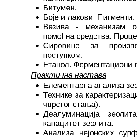
Битумен.
Боје и лакови. Пигменти.
Везива - механизам о
помоћна средства. Проце
Сировине за произв
поступком.
Етанол. Ферментациони п
Практична настава
Елементарна анализа зео
Технике за карактериза
чврстог стања).
Деалуминација зеолит
капацитет зеолита.
Анализа нејонских сурф