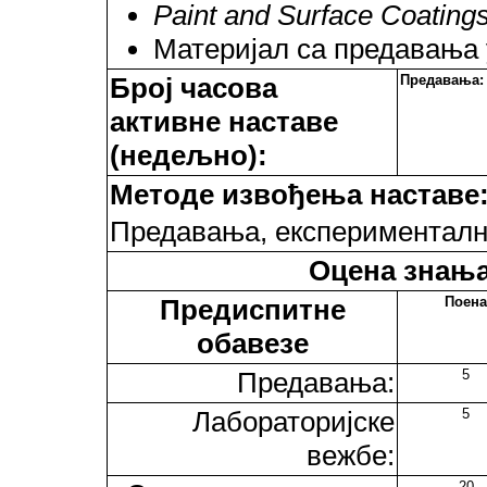
Paint and Surface Coating
Материјал са предавања 
Број часова
Предавања:
активне наставе
(недељно):
Методе извођења наставе
Предавања, експерименталн
Оцена знања
Предиспитне
Поена
обавезе
Предавања:
5
Лабораторијске
5
вежбе:
20