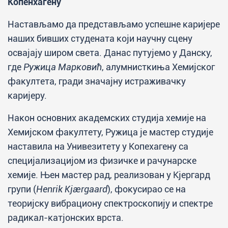
Копенхагену
Настављамо да представљамо успешне каријере
наших бивших студената који научну сцену
освајају широм света. Данас путујемо у Данску,
где
Ружица Марковић
, алумнисткиња Хемијског
факултета, гради значајну истраживачку
каријеру.
Након основних академских студија хемије на
Хемијском факултету, Ружица је мастер студије
наставила на Унивезитету у Копехагену са
специјализацијом из физичке и рачунарске
хемије. Њен мастер рад, реализован у Кјергард
групи (
Henrik Kjærgaard
), фокусирао се на
теоријску вибрациону спектроскопију и спектре
радикал-катјонских врста.