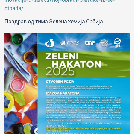
otpada/
Поздрав од тима Зелена хемија Србија