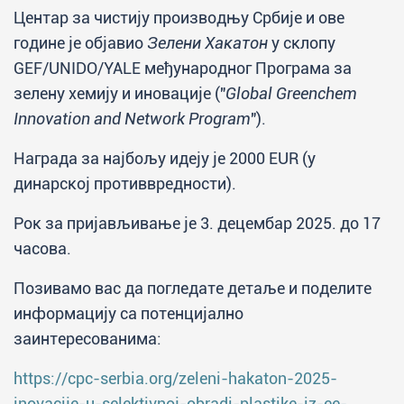
Центар за чистију производњу Србије и ове
године је објавио
Зелени Хакатон
у склопу
GEF/UNIDO/YALE међународног Програма за
зелену хемију и иновације ("
Global Greenchem
Innovation and Network Program
").
Награда за најбољу идеју је 2000 EUR (у
динарској противвредности).
Рок за пријављивање је 3. децембар 2025. до 17
часова.
Позивамо вас да погледате детаље и поделите
информацију са потенцијално
заинтересованима:
https://cpc-serbia.org/zeleni-hakaton-2025-
inovacije-u-selektivnoj-obradi-plastike-iz-ee-