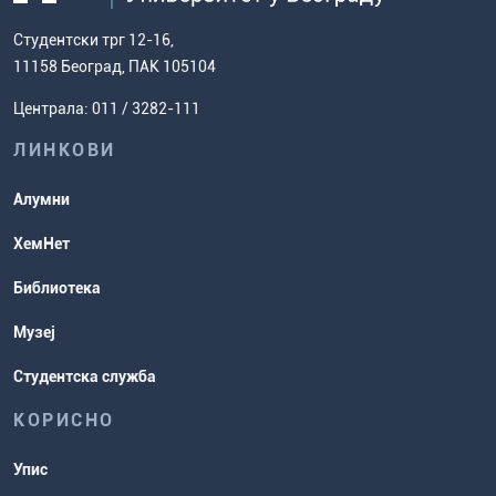
дисертације
како доћи до нас
факултет
Европски систем преноса бодова
Студентски трг 12-16,
Научноистраживачки рад
Ценовник студија
(ЕСПБ)
11158 Београд, ПАК 105104
Задаци за спремање пријемног
Усавршавање за наставнике
Централа: 011 / 3282-111
испита
хемије
ЛИНКОВИ
Повереник за равноправност
Студентске организације
Алумни
Студентска служба
ХемНет
Распореди активности и испитни
Библиотека
рокови
Музеј
Студентска служба
КОРИСНО
Упис