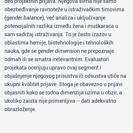
deo projektnih prijava. Njegova svrha nije samo
obezbeđivanje ravnoteže u istraživačkim timovima
(
gender balance
), već analiza i uključivanje
potencijalnih razlika između žena i muškaraca u
sam sadržaj istraživanja. To je često izazov u
oblastima hemije, biotehnologije i tehnoloških
nauka, gde se
gender dimension
ne prepoznaje
odmah ili se smatra irelevantnim. Evaluatori
projekata ocenjuju upravo ovaj segment i
objašnjenje njegovog prisustva ili odsustva utiče na
ukupni kvalitet prijave. Stoga je obavezno u prijavi
objasniti kako se rodna dimenzija uzima u obzir, a
ukoliko zaista nije primenljiva – dati adekvatno
obrazloženje.