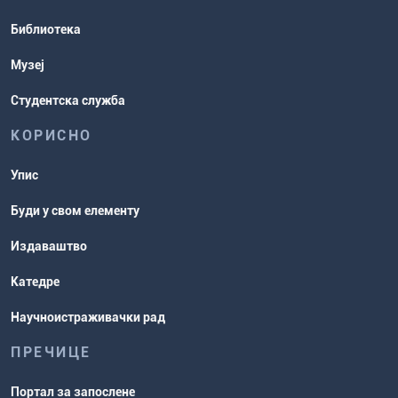
Распореди активности и испитни
Библиотека
рокови
Музеј
Студентска служба
КОРИСНО
Упис
Буди у свом елементу
Издаваштво
Катедре
Научноистраживачки рад
ПРЕЧИЦЕ
Портал за запослене