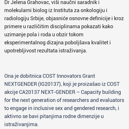
Dr Jelena Grahovac, viši naučni saradnik i
molekularni biolog iz Instituta za onkologiju i
radiologiju Srbije, objasniće osnovne definicije i kroz
primere u različitim disciplinama pokazati kako
uzimanje pola i roda u obzir tokom
eksperimentalnog dizajna poboljšava kvalitet i
upotrebljivost rezultata istraživanja.
Ona je dobitnica COST Innovators Grant
NEXTGENDER (IG20137), koji je proizašao iz COST
akcije CA20137 NEXT-GENDER – Capacity building
for the next generation of researchers and evaluators
to engage in inclusive sex and gendered research, i
aktivno se bavi pitanjima rodne dimenzije u
istraživanjima.