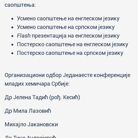
саопштења:
Усмено саопштење на енглеском језику
Усмено саопштење на српском језику
Flash
презентацијa на енглеском језику
Постерско саопштење на енглеском језику
Постерско саопштење на српском језику
Организациони одбор Једанаесте конференције
младих хемичара Србије:
Др Јелена Тадић (рођ. Кесић)
Др Мила Лазовић
Михајло Јакановски
Др Тина Андрејевић