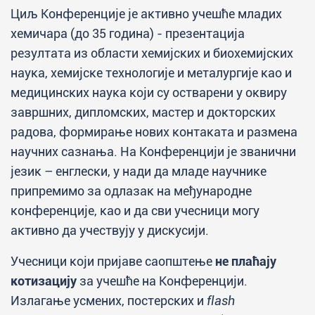
Циљ Конференције је активно учешће младих
хемичара (до 35 година) - презентација
резултата из области хемијских и биохемијских
наука, хемијске технологије и металургије као и
медицинских наука који су остварени у оквиру
завршних, дипломских, мастер и докторских
радова, формирање нових контаката и размена
научних сазнања. На Конференцији је званични
језик – енглески, у нади да младе научнике
припремимо за одлазак на међународне
конференције, као и да сви учесници могу
активно да учествују у дискусији.
Учесници који пријаве саопштење
не плаћају
котизацију
за учешће на Конференцији.
Излагање усмених, постерских и
flash