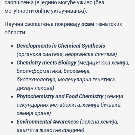
саопштења je једино могуће уживо (без
могућности online укључивања).
Научна саопштења покривају
осам
тематских
области:
Developments in Chemical Synthesis
(органска синтеза, неорганска синтеза)
Chemistry meets Biology
(медицинска хемија,
биоинформатика, биохемија,
биотехнологија, молекуларна генетика,
дизајн лекова)
Phytochemistry and Food Chemistry
(хемија
секундарних метаболита, хемија биљака,
хемија хране)
Environmental Awareness
(зелена хемија,
заштита животне средине)