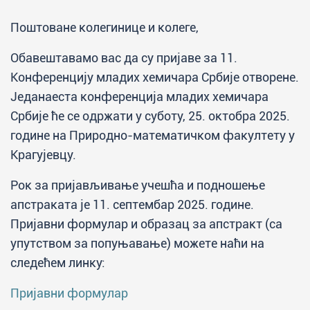
Поштоване колегинице и колеге,
Обавештавамо вас да су пријаве за 11.
Kонференцију младих хемичара Србије отворене.
Једанаеста конференција младих хемичара
Србије ће се одржати у суботу, 25. октобра 2025.
године на Природно-математичком факултету у
Крагујевцу.
Рок за пријављивање учешћа и подношење
апстраката је 11. септембар 2025. године.
Пријавни формулар и образац за апстракт (са
упутством за попуњавање) можете наћи на
следећем линку:
Пријавни формулар