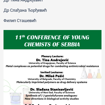
Др Слађана Ђорђевић
Филип Сташевић