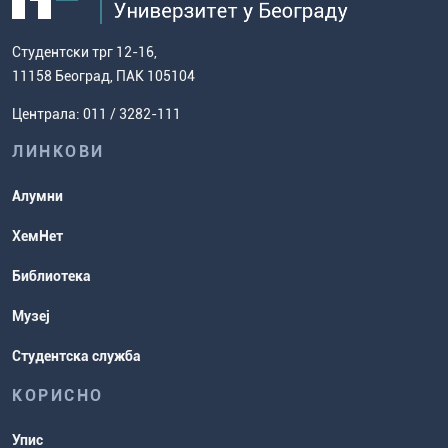
Мапа сајта
Општи услови за упис на Хемијски
дисертације
како доћи до нас
факултет
Европски систем преноса бодова
Студентски трг 12-16,
Научноистраживачки рад
Ценовник студија
(ЕСПБ)
11158 Београд, ПАК 105104
Задаци за спремање пријемног
Усавршавање за наставнике
Централа: 011 / 3282-111
испита
хемије
ЛИНКОВИ
Повереник за равноправност
Студентске организације
Алумни
Студентска служба
ХемНет
Распореди активности и испитни
Библиотека
рокови
Музеј
Студентска служба
КОРИСНО
Упис