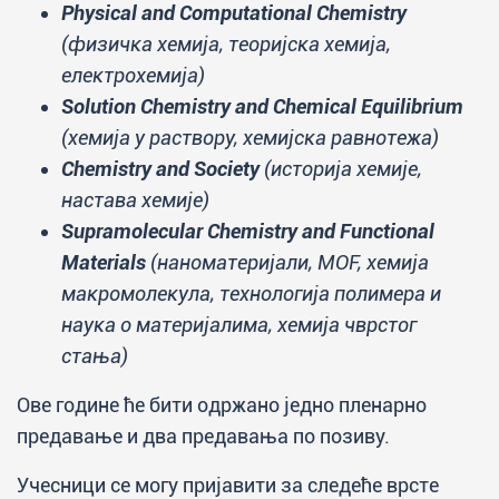
Physical and Computational Chemistry
(физичка хемија, теоријска хемија,
електрохемија)
Solution Chemistry and Chemical Equilibrium
(хемија у раствору, хемијска равнотежа)
Chemistry and Society
(историја хемије,
настава хемије)
Supramolecular Chemistry and Functional
Materials
(наноматеријали, MOF, хемија
макромолекула, технологија полимера и
наука о материјалима, хемија чврстог
стања)
Ове године ће бити одржано једно пленарно
предавање и два предавања по позиву.
Учесници се могу пријавити за следеће врсте