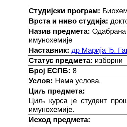
Студијски програм:
Биохем
Врста и ниво студија:
докто
Назив предмета:
Одабрана 
имунохемије
Наставник:
др Марија Ђ. Г
Статус предмета:
изборни
Број ЕСПБ:
8
Услов:
Нема услова.
Циљ предмета:
Циљ курса је студент про
имунохемије.
Исход предмета: