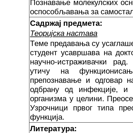
Познавање молекулских осн
оспособљавања за самостал
Садржај предмета:
Теоријска настава
Теме предавања су усаглаше
студент усавршава на докт
научно-истраживачки рад.
утичу на функционисањ
препознавање и одговар на
одбрану од инфекције, и
организма у целини. Преос
Узрочници првог типа пре
функција.
Литература: