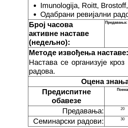
Imunologija, Roitt, Brostof
Одабрани ревијални радо
Број часова
Предавања:
активне наставе
(недељно):
Методе извођења наставе
Настава се организује кро
радова.
Оцена знања
Предиспитне
Поена
обавезе
Предавања:
20
Семинарски радови:
30