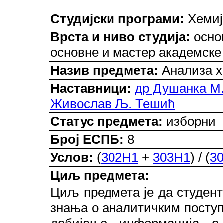
Студијски програми:
Хемиј
Врста и ниво студија:
основ
основне и мастер академске
Назив предмета:
Анализа х
Наставници:
др Душанка М
Живослав Љ. Тешић
Статус предмета:
изборни
Број ЕСПБ:
8
Услов:
(
302H1
+
303H1
) / (
3
Циљ предмета:
Циљ предмета је да студент
знања о аналитичким поступ