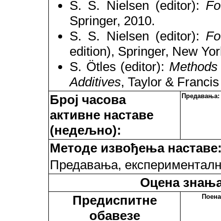
S. S. Nielsen (editor):
Fo
Springer, 2010.
S. S. Nielsen (editor):
Fo
edition), Springer, New Yor
S. Ötles (editor):
Methods 
Additives
, Taylor & Franci
Број часова
Предавања:
активне наставе
(недељно):
Методе извођења наставе
Предавања, експерименталн
Оцена знања
Предиспитне
Поена
обавезе