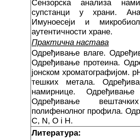
Сензорска анализа нами
супстанци у храни. Ан
Имуноесеји и микробио
аутентичности хране.
Практична настава
Одређивање влаге. Одређи
Одређивање протеина. Одр
јонском хроматографијом. p
тешких метала. Одређив
намирнице. Одређивање
Одређивање вештачки
полифенолног профила. Одр
C, N, O i H.
Литература: