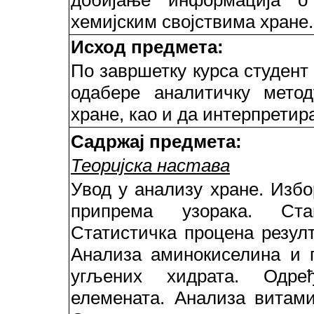
добијање информација о
хемијским својствима хране.
Исход предмета:
По завршетку курса студент
одабере аналитичку метод
хране, као и да интерпретир
Садржај предмета:
Теоријска настава
Увод у анализу хране. Изб
припрема узорака. Ста
Статистичка процена резулт
Анализа аминокиселина и 
угљених хидрата. Одре
елемената. Анализа витам