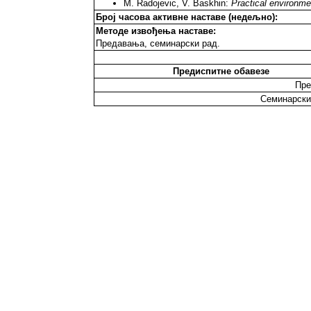
M. Radojevic, V. Baskhin:
Practical environme
Број часова активне наставе (недељно):
Методе извођења наставе:
Предавања, семинарски рад.
Предиспитне обавезе
Пре
Семинарски