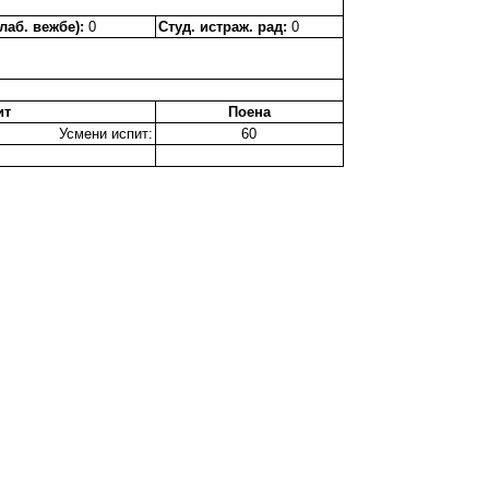
лаб. вежбе):
0
Студ. истраж. рад:
0
ит
Поена
Усмени испит:
60