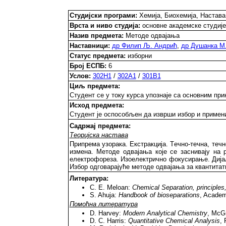
Студијски програми:
Хемија, Биохемија, Настава
Врста и ниво студија:
основне академске студије
Назив предмета:
Методе одвајања
Наставници:
др Филип Љ. Андрић
,
др Душанка М
Статус предмета:
изборни
Број ЕСПБ:
6
Услов:
302H1
/
302A1
/
301B1
Циљ предмета:
Студент се у току курса упознаje са основним пр
Исход предмета:
Студент је оспособљен да изврши избор и примени
Садржај предмета:
Теоријска настава
Припрема узорака. Екстракција. Тeчно-течна, течн
измена. Методе одвајања које се заснивају на
електрофореза. Изоелектрично фокусирање. Дијал
Избор одговарајуће методе одвајања за квантитат
Литература:
C. E. Meloan:
Chemical Separation, principles
S. Ahuja:
Handbook of bioseparations
, Academi
Помоћна литература
D. Harvey:
Modern Analytical Chemistry
, McGr
D. C. Harris:
Quantitative Chemical Analysis
, 