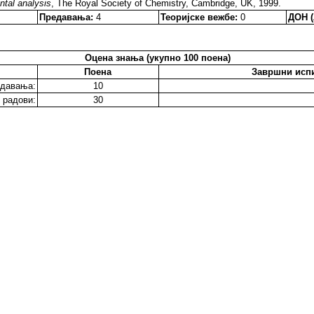
ntal analysis
, The Royal Society of Chemistry, Cambridge, UK, 1999.
Предавања:
4
Теоријске вежбе:
0
ДОН (
Оцена знања (укупно 100 поена)
Поена
Завршни исп
давања:
10
 радови:
30