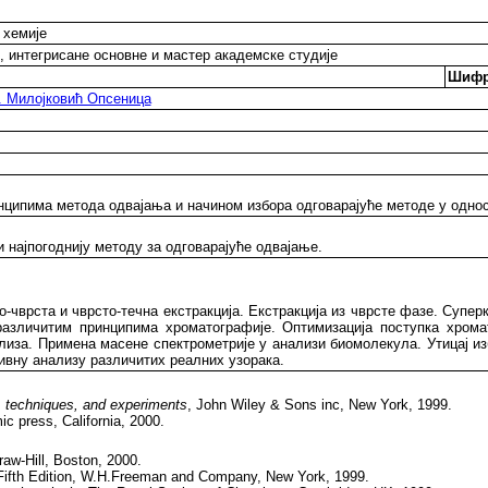
 хемије
, интегрисане основне и мастер академске студије
Шифр
. Милојковић Опсеница
инципима метода одвајања и начином избора одговарајуће методе у одно
 најпогоднију методу за одговарајуће одвајање.
о-чврста и чврсто-течна екстракција. Екстракција из чврсте фазе. Суперк
 различитим принципима хроматографије. Оптимизација поступка хром
иза. Примена масене спектрометрије у анализи биомолекула. Утицај из
ивну анализу различитих реалних узорака.
, techniques, and experiments
, John Wiley & Sons inc, New York, 1999.
c press, California, 2000.
aw-Hill, Boston, 2000.
Fifth Edition, W.H.Freeman and Company, New York, 1999.