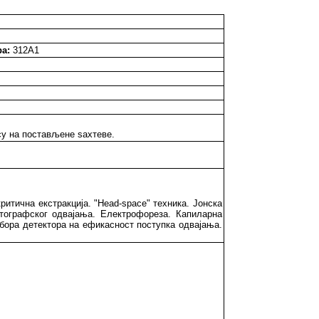
а:
312A1
су на постављене ѕахтеве.
ритична екстракција. "Head-space" техника. Јонска
атографског одвајања. Електрофореза. Капиларна
бора детектора на ефикасност поступка одвајања.