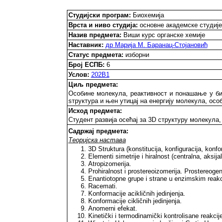
Студијски програм:
Биохемија
Врста и ниво студија:
основне академске студије
Назив предмета:
Виши курс органске хемије
Наставник:
др Марија М. Баранац-Стојановић
Статус предмета:
изборни
Број ЕСПБ:
6
Услов:
202B1
Циљ предмета:
Особине молекула, реактивност и понашање у би
sтруктура и њен утицај на енергију молекула, осо
Исход предмета:
Студент развија осећај за 3D структуру молекула,
Садржај предмета:
Теоријска настава
3D Struktura (konstitucija, konfiguracija, konfo
Elementi simetrije i hiralnost (centralna, aksija
Atropizomerija.
Prohiralnost i prostereoizomerija. Prostereogeni
Enantiotopne grupe i strane u enzimskim reak
Racemati.
Konformacije acikličnih jedinjenja.
Konformacije cikličnih jedinjenja.
Anomerni efekat.
Kinetički i termodinamički kontrolisane reakcije