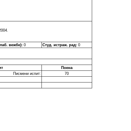
2004.
лаб. вежбе):
0
Студ. истраж. рад:
0
ит
Поена
Писмени испит:
70