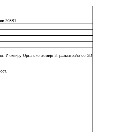
а:
203B1
. У оквиру Органске хемије 3, разматраће се 3D
ост.