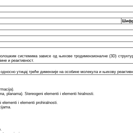
Шифр
олошким системима зависе од њихове тродимензионалне (3D) структуре
бине и реактивност.
 односно утицај треће димензије на особине молекула и њихову реактивн
rmacija).
lna, planarna). Stereogeni elementi i elementi hiralnosti.
 elementi i elementi prohiralnosti.
cijama.
.