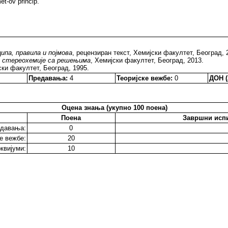
t-ov princip.
ипа, правила и појмова
, рецензиран текст, Хемијски факултет, Београд, 
з стереохемије са решењима
, Хемијски факултет, Београд, 2013.
ски факултет, Београд, 1995.
Предавања:
4
Теоријске вежбе:
0
ДОН (
Оцена знања (укупно 100 поена)
Поена
Завршни исп
давања:
0
е вежбе:
20
квијуми:
10