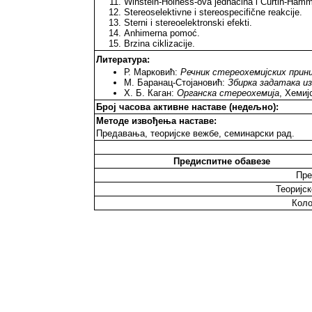
Winstein-Holness-ova jednačina i Curtin-Hamme
Stereoselektivne i stereospecifične reakcije.
Sterni i stereoelektronski efekti.
Anhimerna pomoć.
Brzina ciklizacije.
Литература:
Р. Марковић:
Речник стереохемијских принц
М. Баранац-Стојановић:
Збирка задатака и
Х. Б. Каган:
Органска стереохемија
, Хемиј
Број часова активне наставе (недељно):
Методе извођења наставе:
Предавања, теоријске вежбе, семинарски рад.
Предиспитне обавезе
Пре
Теоријск
Коло