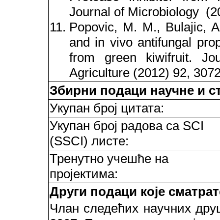
Journal of Microbiology (2
Popovic, M. M., Bulajic, A.,
and in vivo antifungal prop
from green kiwifruit. J
Agriculture (2012) 92, 30
Збирни подаци научне и с
Укупан број цитата:
Укупан број радова са SCI
(SSCI) листе:
Тренутно учешће на
пројектима:
Други подаци које сматра
Члан следећих научних дру