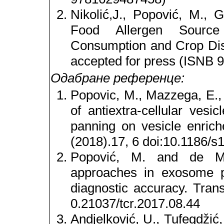
Nikolić,J., Popović, M.,
Food Allergen Source
Consumption and Crop Dis
accepted for press (ISNB 
Одабране референце:
Popovic, M., Mazzega, E., T
of antiextra-cellular vesi
panning on vesicle enriche
(2018).17, 6 doi:10.1186/
Popović, M. and de Ma
approaches in exosome pur
diagnostic accuracy. Tran
0.21037/tcr.2017.08.44
Andjelković, U., Tufegdžić