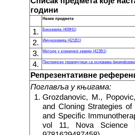
Списак предмета које наст
години
Назив предмета
1.
Биохемија (409H1)
2.
Имунохемија (421B1)
3.
Методе у клиничкој хемији (423B1)
4.
Протеински терапеутици са основама биоинформа
Репрезентативне референ
Поглавља у књигама:
Grozdanovic, M., Popovic
and Cloning Strategies of
and Specific Immunothera
vol 11, Nova Science p
9781629487458)