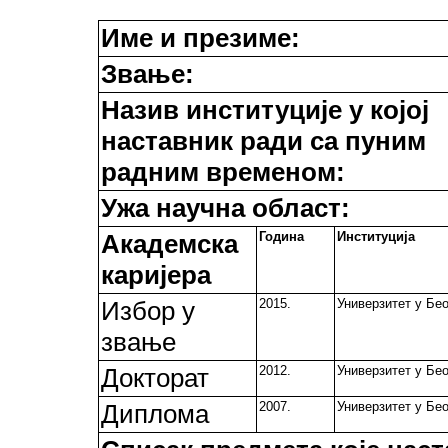
Име и презиме:
Звање:
Назив институције у којој
наставник ради са пуним
радним временом:
Ужа научна област:
Академска
Година
Институција
каријера
Избор у
2015.
Универзитет у Бео
звање
Докторат
2012.
Универзитет у Бео
Диплома
2007.
Универзитет у Бео