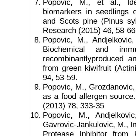
Popović, M., et al., Ide
biomarkers in seedlings 
and Scots pine (Pinus syl
Research (2015) 46, 58-66
Popovic, M., Andjelkovic, 
Biochemical and immun
recombinantlyproduced ant
from green kiwifruit (Actin
94, 53-59.
Popovic, M., Grozdanovic, 
as a food allergen source
(2013) 78, 333-35
Popovic, M., Andjelkovic
Gavrovic-Jankulovic, M., In 
Protease Inhibitor from Ki